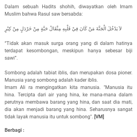
Dalam sebuah Hadits shohih, diwayatkan oleh Imam
Muslim bahwa Rasul saw bersabda:
لاَ يَدْخُلَ الْجَنَّةَ مَنْ كَانَ فِيْ قَلْبِهِ مِثْقَالُ حَبَّةٍ مِنْ خَرْدَلٍ مِنْ كِبْرٍ
“Tidak akan masuk surga orang yang di dalam hatinya
terdapat kesombongan, meskipun hanya sebesar biji
sawi”.
Sombong adalah tabiat iblis, dan merupakan dosa pioner.
Manusia yang sombong adalah kader iblis.
Imam Ali ra mengingatkan kita manusia. "Manusia itu
hina. Tercipta dari air yang hina, ke mana-mana dalam
perutnya membawa barang yang hina, dan saat dia mati,
dia akan menjadi barang yang hina. Seharusnya sangat
tidak layak manusia itu untuk sombong".
[VM]
Berbagi :