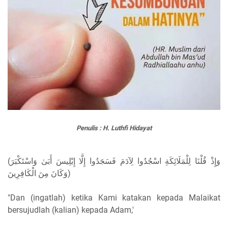
Penulis : H. Luthfi Hidayat
(وَإِذْ قُلْنَا لِلْمَلَائِكَةِ اسْجُدُوا لِآدَمَ فَسَجَدُوا إِلَّا إِبْلِيسَ أَبَىٰ وَاسْتَكْبَرَ
وَكَانَ مِنَ الْكَافِرِينَ)
"Dan (ingatlah) ketika Kami katakan kepada Malaikat
bersujudlah (kalian) kepada Adam,'