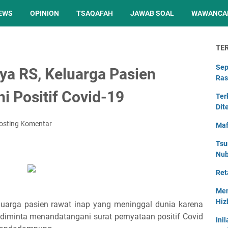
EWS
OPINION
TSAQAFAH
JAWAB SOAL
WAWANCA
TE
Sep
aya RS, Keluarga Pasien
Ras
i Positif Covid-19
Ter
Dit
osting Komentar
Maf
Tsu
Nu
Ret
Men
Hiz
eluarga pasien rawat inap yang meninggal dunia karena
 diminta menandatangani surat pernyataan positif Covid
Ini