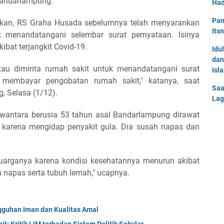
Bandarlampung.
Had
Pan
akan, RS Graha Husada sebelumnya telah menyarankan
Its
 menandatangani selembar surat pernyataan. Isinya
bat terjangkit Covid-19.
Idu
dan
atau diminta rumah sakit untuk menandatangani surat
Isl
a membayar pengobatan rumah sakit," katanya, saat
Saa
 Selasa (1/12).
Lag
wantara berusia 53 tahun asal Bandarlampung dirawat
u karena mengidap penyakit gula. Dia susah napas dan
luarganya karena kondisi kesehatannya menurun akibat
 napas serta tubuh lemah," ucapnya.
uhan Iman dan Kualitas Amal
t: Kritik IJM terhadap Sistem Politik Sekular