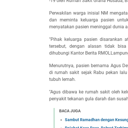
-19 oleh Rumah Sakit Graha Husada, 
Perwakilan warga inisial NM mengat
dan meminta keluarga pasien untuk
menyatakan pasien meninggal dunia aki
"Pihak keluarga pasien disarankan 
tersebut, dengan alasan tidak bis
dihubungi Kantor Berita RMOLLampung,
Menurutnya, pasien bernama Agus De
di rumah sakit sejak Rabu pekan lal
tubuh lemah.
"Agus dibawa ke rumah sakit oleh ke
penyakit tekanan gula darah dan susah
BACA JUGA
Sambut Ramadhan dengan Kesungg
Pejabat Kaya Raya, Rakyat Terhimpi