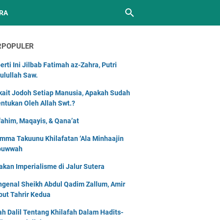
RA
RPOPULER
erti Ini Jilbab Fatimah az-Zahra, Putri
ulullah Saw.
kait Jodoh Setiap Manusia, Apakah Sudah
entukan Oleh Allah Swt.?
ahim, Maqayis, & Qana’at
mma Takuunu Khilafatan ‘Ala Minhaajin
buwwah
akan Imperialisme di Jalur Sutera
genal Sheikh Abdul Qadim Zallum, Amir
but Tahrir Kedua
lah Dalil Tentang Khilafah Dalam Hadits-