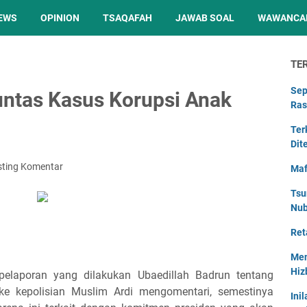
EWS
OPINION
TSAQAFAH
JAWAB SOAL
WAWANCA
TE
Sep
untas Kasus Korupsi Anak
Ras
Ter
Dit
sting Komentar
Maf
Tsu
Nu
Ret
Men
Hiz
 pelaporan yang dilakukan Ubaedillah Badrun tentang
ke kepolisian Muslim Ardi mengomentari, semestinya
Ini