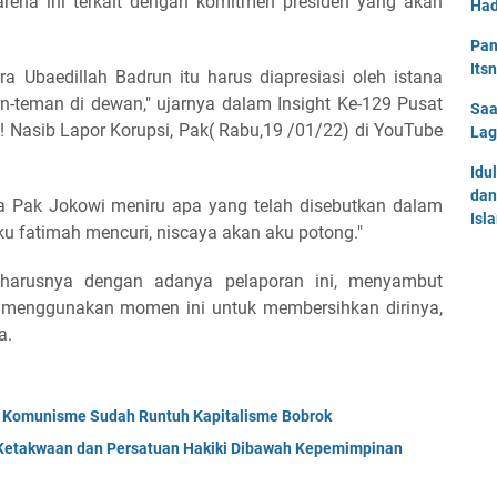
karena ini terkait dengan komitmen presiden yang akan
Had
Pan
Its
a Ubaedillah Badrun itu harus diapresiasi oleh istana
-teman di dewan," ujarnya dalam Insight Ke-129 Pusat
Saa
!! Nasib Lapor Korupsi, Pak( Rabu,19 /01/22) di YouTube
Lag
Idu
dan
nya Pak Jokowi meniru apa yang telah disebutkan dalam
Isl
iku fatimah mencuri, niscaya akan aku potong."
eharusnya dengan adanya pelaporan ini, menyambut
menggunakan momen ini untuk membersihkan dirinya,
ya.
; Komunisme Sudah Runtuh Kapitalisme Bobrok
Ketakwaan dan Persatuan Hakiki Dibawah Kepemimpinan