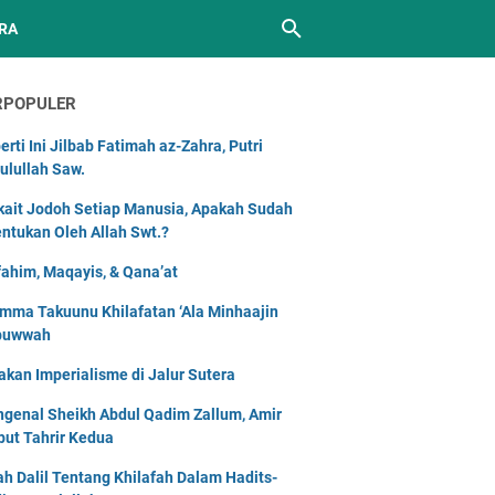
RA
RPOPULER
erti Ini Jilbab Fatimah az-Zahra, Putri
ulullah Saw.
kait Jodoh Setiap Manusia, Apakah Sudah
entukan Oleh Allah Swt.?
ahim, Maqayis, & Qana’at
mma Takuunu Khilafatan ‘Ala Minhaajin
buwwah
akan Imperialisme di Jalur Sutera
genal Sheikh Abdul Qadim Zallum, Amir
but Tahrir Kedua
lah Dalil Tentang Khilafah Dalam Hadits-