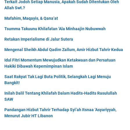
Terkait Jodoh Setiap Manusia, Apakah Sudah Ditentukan Oleh
Allah Swt.?
Mafahim, Maqayis, & Qana’at
Tsumma Takuunu Khilafatan ‘Ala Minhaajin Nubuwwah
Retakan Imperialisme di Jalur Sutera
Mengenal Sheikh Abdul Qadim Zallum, Amir Hizbut Tahrir Kedua
Idul Fitri Momentum Mewujudkan Ketakwaan dan Persatuan
Hakiki Dibawah Kepemimpinan Islam
Saat Rakyat Tak Lagi Buta Politik, Selangkah Lagi Menuju
Bangkit!
Inilah Dalil Tentang Khilafah Dalam Hadits-Hadits Rasulullah
SAW
Pandangan Hizbut Tahrir Terhadap Syi’ah Itsnaa ‘Asyariyyah,
Menurut Jubir HT Libanon