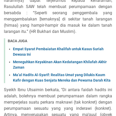
haramnya) dapat terjerumus kepada keharaman,
Rasulullah SAW telah membuat perumpamaan dengan
bersabda : “Seperti seorang penggembala yang
menggembalakan [ternaknya] di sekitar tanah larangan
(himaa) yang hampir-hampir dia masuk ke dalam tanah
larangan itu.” (HR Bukhari dan Muslim).
BACA JUGA
Empat Syarat Pembaiatan Khalifah untuk Kasus Suriah
Dewasa Ini
Meneguhkan Keyakinan Akan Kedatangan Khilafah Akhir
Zaman
Ma’al Hadits Al-Syarif: Realitas Umat yang Dilukis Kaum
Kafir dengan Kuas Senjata Mereka dan Pewarna Darah Kita
Syeikh Ibnu Utsaimin berkata, "Di antara faidah hadits ini
adalah, bolehnya membuat perumpamaan dalam rangka
memperjelas suatu perkara maknawi (tak konkret) dengan
perumpamaan sesuatu yang yang inderawi (konkret).
Artinya, menyerupakan sesuatu yang ma’quul (obyek