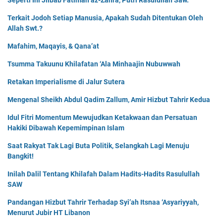
Seperti Ini Jilbab Fatimah az-Zahra, Putri Rasulullah Saw.
Terkait Jodoh Setiap Manusia, Apakah Sudah Ditentukan Oleh
Allah Swt.?
Mafahim, Maqayis, & Qana’at
Tsumma Takuunu Khilafatan ‘Ala Minhaajin Nubuwwah
Retakan Imperialisme di Jalur Sutera
Mengenal Sheikh Abdul Qadim Zallum, Amir Hizbut Tahrir Kedua
Idul Fitri Momentum Mewujudkan Ketakwaan dan Persatuan
Hakiki Dibawah Kepemimpinan Islam
Saat Rakyat Tak Lagi Buta Politik, Selangkah Lagi Menuju
Bangkit!
Inilah Dalil Tentang Khilafah Dalam Hadits-Hadits Rasulullah
SAW
Pandangan Hizbut Tahrir Terhadap Syi’ah Itsnaa ‘Asyariyyah,
Menurut Jubir HT Libanon