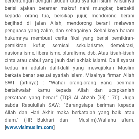
bertentangan dengan akidah atau syariah Islam. Misalnya
berisi ajakan beramar makruf nahi mungkar, berbakti
kepada orang tua, bersikap jujur, mendorong berani
berjihad di jalan Allah, mendorong berani melawan
penguasa yang zalim, dan sebagainya. Sebaliknya haram
hukumnya membuat cerita fiksi yang berisi pemikiran-
pemikiran kufur, semisal sekularisme, demokrasi,
nasionalisme, liberalisme, pluralisme, dsb. Atau kisah-kisah
cinta atau cabul yang jauh dari akhlak islami. Dalil syarat
kedua ini adalah dalil-dalil yang mewajibkan Muslim
berkata benar sesuai syariah Islam. Misalnya firman Allah
SWT (artinya) : “Wahai orang-orang yang beriman
bertakwalah kamu kepada Allah dan ucapkanlah
perkataan yang benar.” (TQS Al Ahzab [33] : 70). Juga
sabda Rasulullah SAW: “Barangsiapa beriman kepada
Allah dan Hari Akhir maka berkatalah yang baik atau
diam.” (HR Bukhari dan Muslim).Wallahu a'lam.
[
www.visimuslim.com
]