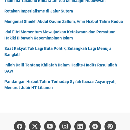
Tsumma Takuunu Khilafatan ‘Ala Minhaajin Nubuwwah
Retakan Imperialisme di Jalur Sutera
Mengenal Sheikh Abdul Qadim Zallum, Amir Hizbut Tahrir Kedua
Idul Fitri Momentum Mewujudkan Ketakwaan dan Persatuan
Hakiki Dibawah Kepemimpinan Islam
Saat Rakyat Tak Lagi Buta Politik, Selangkah Lagi Menuju
Bangkit!
Inilah Dalil Tentang Khilafah Dalam Hadits-Hadits Rasulullah
SAW
Pandangan Hizbut Tahrir Terhadap Syi’ah Itsnaa ‘Asyariyyah,
Menurut Jubir HT Libanon