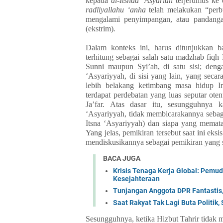
kepada
al-Itsnaa ‘Asyariah
terjerumus ke 
radliyallahu ‘anha
telah melakukan “perb
mengalami penyimpangan, atau pandangan
(ekstrim)
.
Dalam konteks ini, harus ditunjukkan b
terhitung sebagai salah satu madzhab fiqh
Sunni maupun Syi’ah, di satu sisi; den
‘Asyariyyah, di sisi yang lain, yang secar
lebih belakang ketimbang masa hidup 
terdapat perdebatan yang luas seputar ote
Ja’far. Atas dasar itu, sesungguhnya k
‘Asyariyyah, tidak membicarakannya sebagai
Itsna ‘Asyariyyah) dan siapa yang mematan
Yang jelas, pemikiran tersebut saat ini ek
mendiskusikannya sebagai pemikiran yang s
BACA JUGA
Krisis Tenaga Kerja Global: Pemu
Kesejahteraan
Tunjangan Anggota DPR Fantastis,
Saat Rakyat Tak Lagi Buta Politik
Sesungguhnya, ketika Hizbut Tahrir tidak m