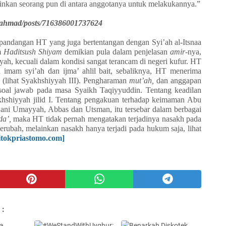
jinkan seorang pun di antara anggotanya untuk melakukannya.”
.ahmad/posts/716386001737624
pandangan HT yang juga bertentangan dengan Syi’ah al-Itsnaa
m
Haditsush Shiyam
demikian pula dalam penjelasan
amir-
nya,
ah, kecuali dalam kondisi sangat terancam di negeri kufur. HT
 imam syi’ah dan ijma’ ahlil bait, sebaliknya, HT menerima
s (lihat Syakhshiyyah III). Pengharaman
mut’ah,
dan anggapan
soal jawab pada masa Syaikh Taqiyyuddin. Tentang keadilan
khshiyyah jilid I. Tentang pengakuan terhadap keimaman Abu
Bani Umayyah, Abbas dan Utsman, itu tersebar dalam berbagai
da’,
maka HT tidak pernah mengatakan terjadinya nasakh pada
erubah, melainkan nasakh hanya terjadi pada hukum saja, lihat
itokpriastomo.com]
 :