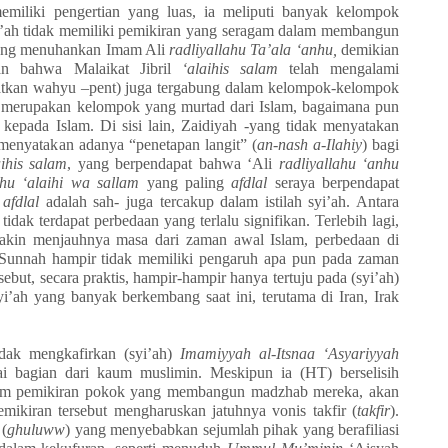
emiliki pengertian yang luas, ia meliputi banyak kelompok
’ah tidak memiliki pemikiran yang seragam dalam membangun
yang menuhankan Imam Ali
radliyallahu Ta’ala ‘anhu,
demikian
an bahwa Malaikat Jibril
‘alaihis salam
telah mengalami
atkan wahyu –pent) juga tergabung dalam kelompok-kelompok
 merupakan kelompok yang murtad dari Islam, bagaimana pun
 kepada Islam. Di sisi lain, Zaidiyah -yang tidak menyatakan
menyatakan adanya “penetapan langit” (
an-nash a-Ilahiy
) bagi
aihis salam
, yang berpendapat bahwa ‘Ali
radliyallahu ‘anhu
ahu ‘alaihi wa sallam
yang paling
afdlal
seraya berpendapat
g
afdlal
adalah sah
-
juga tercakup dalam istilah syi’ah. Antara
ak terdapat perbedaan yang terlalu signifikan. Terlebih lagi,
makin menjauhnya masa dari zaman awal Islam, perbedaan di
 Sunnah hampir tidak memiliki pengaruh apa pun pada zaman
rsebut, secara praktis, hampir-hampir hanya tertuju pada (syi’ah)
yi’ah yang banyak berkembang saat ini, terutama di Iran, Irak
dak mengkafirkan (syi’ah)
Imamiyyah al-Itsnaa ‘Asyariyyah
 bagian dari kaum muslimin. Meskipun ia (HT) berselisih
am pemikiran pokok yang membangun madzhab mereka, akan
ikiran tersebut mengharuskan jatuhnya vonis takfir (
takfir
).
 (
ghuluww
) yang menyebabkan sejumlah pihak yang berafiliasi