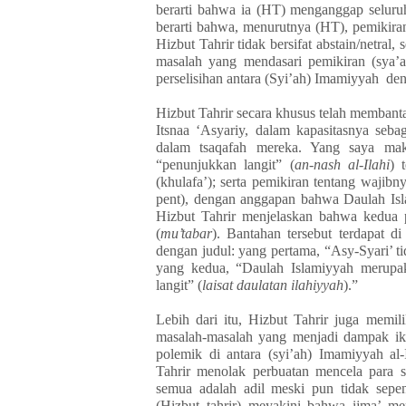
berarti bahwa ia (HT) menganggap seluruh
berarti bahwa, menurutnya (HT), pemikira
Hizbut Tahrir tidak bersifat abstain/netral
masalah yang mendasari pemikiran (sya’a
perselisihan antara (Syi’ah) Imamiyyah de
Hizbut Tahrir secara khusus telah membant
Itsnaa ‘Asyariy, dalam kapasitasnya sebag
dalam tsaqafah mereka. Yang saya mak
“penunjukkan langit” (
an-nash al-Ilahi
) 
(khulafa’); serta pemikiran tentang wajibny
pent), dengan anggapan bahwa Daulah I
Hizbut Tahrir menjelaskan bahwa kedua pem
(
mu’tabar
). Bantahan tersebut terdapat d
dengan judul: yang pertama, “Asy-Syari’ t
yang kedua, “Daulah Islamiyyah merupa
langit” (
laisat daulatan ilahiyyah
).”
Lebih dari itu, Hizbut Tahrir juga memi
masalah-masalah yang menjadi dampak iku
polemik di antara (syi’ah) Imamiyyah al
Tahrir menolak perbuatan mencela para 
semua adalah adil meski pun tidak sepe
(Hizbut tahrir) meyakini bahwa ijma’ me