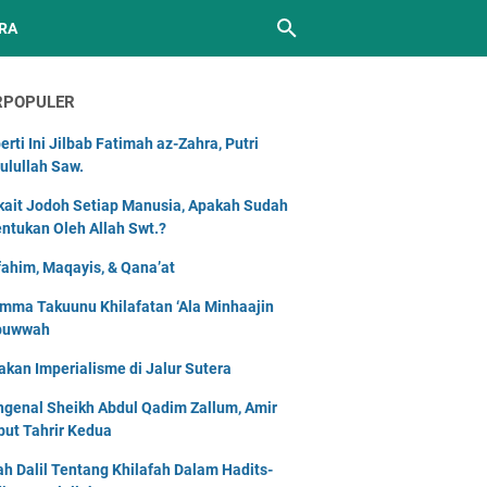
RA
RPOPULER
erti Ini Jilbab Fatimah az-Zahra, Putri
ulullah Saw.
kait Jodoh Setiap Manusia, Apakah Sudah
entukan Oleh Allah Swt.?
ahim, Maqayis, & Qana’at
mma Takuunu Khilafatan ‘Ala Minhaajin
buwwah
akan Imperialisme di Jalur Sutera
genal Sheikh Abdul Qadim Zallum, Amir
but Tahrir Kedua
lah Dalil Tentang Khilafah Dalam Hadits-