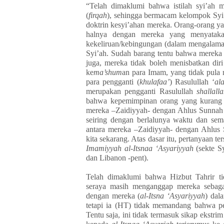
“Telah dimaklumi bahwa istilah syi’ah m
(
firqah
), sehingga bermacam kelompok Syi
doktrin kesyi’ahan mereka. Orang-orang 
halnya dengan mereka yang menyatak
kekeliruan/kebingungan (dalam mengalam
Syi’ah. Sudah barang tentu bahwa mereka
juga, mereka tidak boleh menisbatkan diri
ke
ma’shum
an para Imam, yang tidak pula 
para pengganti (
khulafaa’
) Rasulullah ‘
al
merupakan pengganti Rasulullah
shallall
bahwa kepemimpinan orang yang kuran
mereka –Zaidiyyah- dengan Ahlus Sunnah tid
seiring dengan berlalunya waktu dan se
antara mereka –Zaidiyyah- dengan Ahlus
kita sekarang. Atas dasar itu, pertanyaan te
Imamiyyah al-Itsnaa ‘Asyariyyah
(sekte S
dan Libanon -pent).
Telah dimaklumi bahwa Hizbut Tahrir ti
seraya masih menganggap mereka sebagai
dengan mereka (
al-Itsna ‘Asyariyyah
) dal
tetapi ia (HT) tidak memandang bahwa pem
Tentu saja, ini tidak termasuk sikap ekstrim