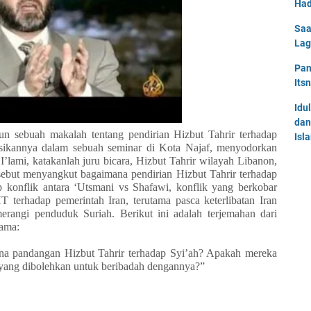
Had
Saa
Lag
Pan
Its
Idu
dan
n sebuah makalah tentang pendirian Hizbut Tahrir terhadap
Isl
asikannya dalam sebuah seminar di Kota Najaf, menyodorkan
’lami, katakanlah juru bicara, Hizbut Tahrir wilayah Libanon,
ebut menyangkut bagaimana pendirian Hizbut Tahrir terhadap
 konflik antara ‘Utsmani vs Shafawi, konflik yang berkobar
 terhadap pemerintah Iran, terutama pasca keterlibatan Iran
rangi penduduk Suriah. Berikut ini adalah terjemahan dari
tama:
ana pandangan Hizbut Tahrir terhadap Syi’ah? Apakah mereka
 yang dibolehkan untuk beribadah dengannya?”