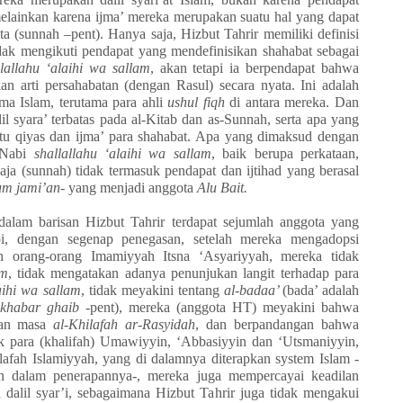
melainkan karena ijma’ mereka merupakan suatu hal yang dapat
a (sunnah –pent). Hanya saja, Hizbut Tahrir memiliki definisi
tidak mengikuti pendapat yang mendefinisikan shahabat sebagai
llallahu ‘alaihi wa sallam
, akan tetapi ia berpendapat bahwa
an arti persahabatan (dengan Rasul) secara nyata. Ini adalah
ma Islam, terutama para ahli
ushul fiqh
di antara mereka. Dan
lil syara’ terbatas pada al-Kitab dan as-Sunnah, serta apa yang
aitu qiyas dan ijma’ para shahabat. Apa yang dimaksud dengan
i Nabi
shallallahu ‘alaihi wa sallam
, baik berupa perkataan,
aja (sunnah) tidak termasuk pendapat dan ijtihad yang berasal
um jami’an-
yang menjadi anggota
Alu Bait.
 dalam barisan Hizbut Tahrir terdapat sejumlah anggota yang
i, dengan segenap penegasan, setelah mereka mengadopsi
h orang-orang Imamiyyah Itsna ‘Asyariyyah, mereka tidak
um
, tidak mengatakan adanya penunjukan langit terhadap para
aihi wa sallam
, tidak meyakini tentang
al-badaa’
(bada’ adalah
khabar ghaib
-pent), mereka (anggota HT) meyakini bahwa
kan masa
al-Khilafah ar-Rasyidah
, dan berpandangan bahwa
k para (khalifah) Umawiyyin, ‘Abbasiyyin dan ‘Utsmaniyyin,
fah Islamiyyah, yang di dalamnya diterapkan system Islam -
an dalam penerapannya-, mereka juga mempercayai keadilan
 dalil syar’i, sebagaimana Hizbut Tahrir juga tidak mengakui