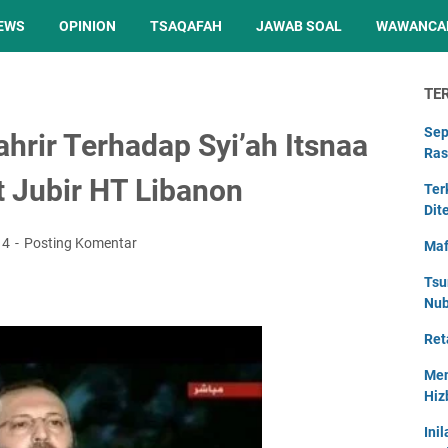
EWS
OPINION
TSAQAFAH
JAWAB SOAL
WAWANCA
TE
Sep
hrir Terhadap Syi’ah Itsnaa
Ras
t Jubir HT Libanon
Ter
Dit
014
Posting Komentar
Maf
Tsu
Nu
Ret
Men
Hiz
Ini