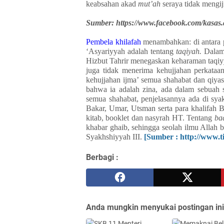
keabsahan akad
mut’ah
seraya tidak mengi
Sumber: https://www.facebook.com/kasas
Pembela khilafah
menambahkan: di antara 
‘Asyariyyah adalah tentang
taqiyah.
Dala
Hizbut Tahrir menegaskan keharaman taqiyy
juga tidak menerima kehujjahan perkataan
kehujjahan ijma’ semua shahabat dan qiya
bahwa ia adalah zina, ada dalam sebuah 
semua shahabat, penjelasannya ada di sya
Bakar, Umar, Utsman serta para khalifah 
kitab, booklet dan nasyrah HT. Tentang
ba
khabar ghaib, sehingga seolah ilmu Allah b
Syakhshiyyah III.
[Sumber : http://www.t
Berbagi :
Anda mungkin menyukai postingan ini