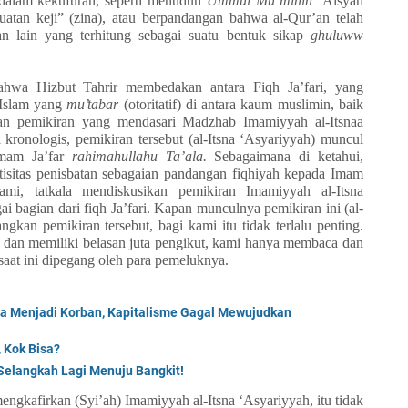
dalam kekufuran, seperti menuduh
Ummul Mu’minin
‘Aisyah
uatan keji” (zina), atau berpandangan bahwa al-Qur’an telah
 lain yang terhitung sebagai suatu bentuk sikap
ghuluww
ahwa Hizbut Tahrir membedakan antara Fiqh Ja’fari, yang
 Islam yang
mu’tabar
(otoritatif) di antara kaum muslimin, baik
gan pemikiran yang mendasari Madzhab Imamiyyah al-Itsnaa
a kronologis, pemikiran tersebut (al-Itsna ‘Asyariyyah) muncul
Imam Ja’far
rahimahullahu Ta’ala.
Sebagaimana di ketahui,
ntisitas penisbatan sebagaian pandangan fiqhiyah kepada Imam
ami, tatkala mendiskusikan pemikiran Imamiyyah al-Itsna
 bagian dari fiqh Ja’fari. Kapan munculnya pemikiran ini (al-
gkan pemikiran tersebut, bagi kami itu tidak terlalu penting.
sis dan memiliki belasan juta pengikut, kami hanya membaca dan
aat ini dipegang oleh para pemeluknya.
da Menjadi Korban, Kapitalisme Gagal Mewujudkan
 Kok Bisa?
, Selangkah Lagi Menuju Bangkit!
engkafirkan (Syi’ah) Imamiyyah al-Itsna ‘Asyariyyah, itu tidak