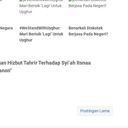
 Negara
#WeStandWithUyghur:
Benarkah Diskotek
Mari Berisik ‘Lagi’ Untuk
Berjasa Pada Negeri?
Uyghur
n Hizbut Tahrir Terhadap Syi’ah Itsnaa
anon"
Postingan Lama