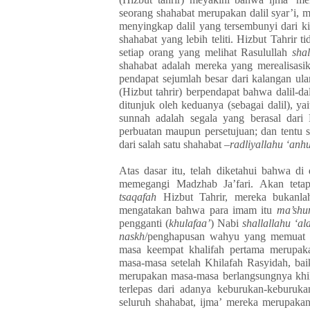
seorang shahabat merupakan dalil syar’i, 
menyingkap dalil yang tersembunyi dari kit
shahabat yang lebih teliti. Hizbut Tahrir 
setiap orang yang melihat Rasulullah
sha
shahabat adalah mereka yang merealisasik
pendapat sejumlah besar dari kalangan ula
(Hizbut tahrir) berpendapat bahwa dalil-da
ditunjuk oleh keduanya (sebagai dalil), y
sunnah adalah segala yang berasal dar
perbuatan maupun persetujuan; dan tentu s
dari salah satu shahabat
–radliyallahu ‘anh
Atas dasar itu, telah diketahui bahwa di
memegangi Madzhab Ja’fari. Akan tetap
tsaqafah
Hizbut Tahrir, mereka bukanla
mengatakan bahwa para imam itu
ma’sh
pengganti (
khulafaa’
) Nabi
shallallahu ‘al
naskh
/penghapusan wahyu yang memuat
masa keempat khalifah pertama merupa
masa-masa setelah Khilafah Rasyidah, bai
merupakan masa-masa berlangsungnya khila
terlepas dari adanya keburukan-keburuk
seluruh shahabat, ijma’ mereka merupakan