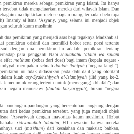
 pemikiran mereka sebagai pemikiran yang Islami. Itu hanya
n tersebut tidak mengeluarkan mereka dari wilayah Islam. Dan
, sebagaimana dipikirkan oleh sebagian orang, terhadap beberapa
h) Imamiy al-Itsna ‘Asyariy, yang selama ini menjadi objek
ngan seluruh kaum muslimin.
ah dua pemikiran yang menjadi asas bagi tegaknya Madzhab al-
ai pemikiran orisinil dan memiliki bobot serta porsi tertentu
sud dengan dua pemikiran itu adalah: pemikiran tentang
terhadap para pengganti Nabi
shallallahu ‘alaihi wa sallam
a sifat
ma’shum
(bebas dari dosa) bagi imam (kepala negara -
slamiyyah merupakan sebuah
daulah ilahiyah
(“negara langit”).
ikiran ini tidak didasarkan pada dalil-dalil yang otoritatif
i dalam kitab
asy-Syakhshiyyah al-Islamiyyah
jilid yang ke-2,
idak menunjuk orang tertentu untuk (memegang) khilafah”; dan
kan negara manusiawi (
daulah basyariyyah
), bukan “negara
liki pandangan-pandangan yang bersentuhan langsung dengan
tan dari kedua pemikiran tersebut, yang juga menjadi objek
-Itsna ‘Asyariyyah dengan mayoritas kaum muslimin. Hizbut
shahabat
ridlwanullah ‘alaihim,
HT meyakini bahwa mereka
nuhnya suci (
ma’shum
) dari kesalahan dan maksiat; bahkan,
reka merupakan dalil syari’at Islam, bukan karena pendapat