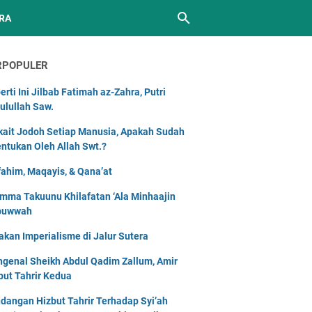
RA
RPOPULER
erti Ini Jilbab Fatimah az-Zahra, Putri
ulullah Saw.
kait Jodoh Setiap Manusia, Apakah Sudah
entukan Oleh Allah Swt.?
ahim, Maqayis, & Qana’at
mma Takuunu Khilafatan ‘Ala Minhaajin
buwwah
akan Imperialisme di Jalur Sutera
genal Sheikh Abdul Qadim Zallum, Amir
but Tahrir Kedua
dangan Hizbut Tahrir Terhadap Syi’ah