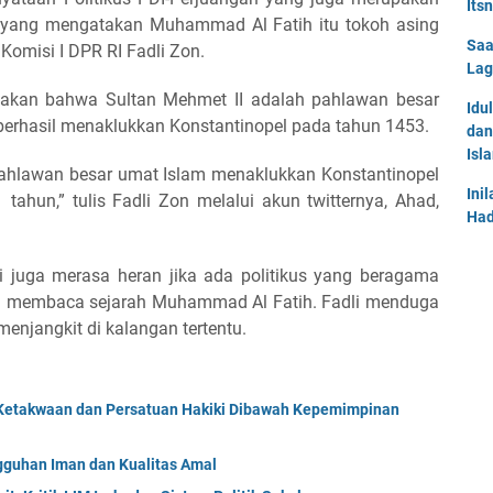
Its
 yang mengatakan Muhammad Al Fatih itu tokoh asing
Saa
omisi I DPR RI Fadli Zon.
Lag
takan bahwa Sultan Mehmet II adalah pahlawan besar
Idu
 berhasil menaklukkan Konstantinopel pada tahun 1453.
dan
Isl
 pahlawan besar umat Islam menaklukkan Konstantinopel
Ini
tahun,” tulis Fadli Zon melalui akun twitternya, Ahad,
Had
 ini juga merasa heran jika ada politikus yang beragama
esia membaca sejarah Muhammad Al Fatih. Fadli menduga
menjangkit di kalangan tertentu.
Ketakwaan dan Persatuan Hakiki Dibawah Kepemimpinan
uhan Iman dan Kualitas Amal