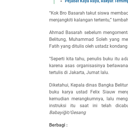
Pejabat Kaya Raya, Rakyat Terhimpi
“Kok Bro Basarah takut siswa membaca
menjangkiti kalangan tertentu,” tambah
Ahmad Basarah sebelum mengomentar
Belitung, Muhammad Soleh yang m
Fatih yang ditulis oleh ustadz kondan
"Seperti kita tahu, penulis buku itu 
karena asas organisasinya berlawan
tertulis di Jakarta, Jumat lalu.
Diketahui, Kepala dinas Bangka Belit
buku karya ustad Felix Siauw menge
kemudian merangkumnya, lalu mengu
instruksi itu saat ini telah dic
Babayiğit/Gesang
Berbagi :