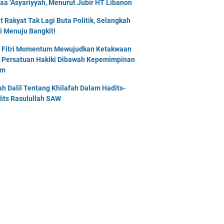
naa ‘Asyariyyah, Menurut Jubir HT Libanon
t Rakyat Tak Lagi Buta Politik, Selangkah
i Menuju Bangkit!
l Fitri Momentum Mewujudkan Ketakwaan
 Persatuan Hakiki Dibawah Kepemimpinan
am
lah Dalil Tentang Khilafah Dalam Hadits-
its Rasulullah SAW