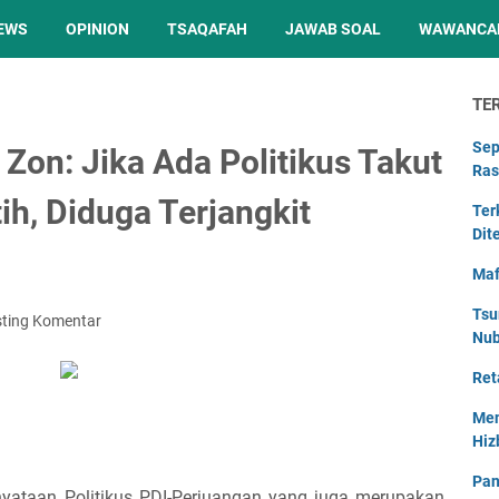
EWS
OPINION
TSAQAFAH
JAWAB SOAL
WAWANCA
TE
Sep
i Zon: Jika Ada Politikus Takut
Ras
ih, Diduga Terjangkit
Ter
Dit
Maf
Tsu
ting Komentar
Nu
Ret
Men
Hiz
Pan
rnyataan Politikus PDI-Perjuangan yang juga merupakan