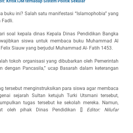
t: Kritik IJM terhadap Sistem Politik Sekular
 buku ini? Salah satu manifestasi “Islamophobia” yang
 Fadli.
i soal kepala dinas Kepala Dinas Pendidikan Bangka
ewajibkan siswa untuk membaca buku Muhammad Al
g Felix Siauw yang berjudul Muhammad Al- Fatih 1453.
adalah tokoh organisasi yang dibubarkan oleh Pemerintah
an dengan Pancasila,” ucap Basarah dalam keterangan
ung tersebut menginstruksikan para siswa agar membaca
nai sejarah Sultan ketujuh Turki Utsmani tersebut,
mpulkan tugas tersebut ke sekolah mereka. Namun,
abut oleh pihak Dinas Pendidikan []
Editor: Nilufar