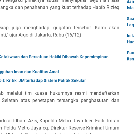
no mengaku pihaknya sudah menyiapkan sejumlah alat
dan
ersangka dan penahanan yang kuat terhadap Habib Rizieq
Isl
Saa
Lag
 siap juga menghadapi gugatan tersebut. Kami akan
ti," ujar Argo di Jakarta, Rabu (16/12).
Ini
Had
Pan
Ketakwaan dan Persatuan Hakiki Dibawah Kepemimpinan
Its
uhan Iman dan Kualitas Amal
t: Kritik IJM terhadap Sistem Politik Sekular
ihab melalui tim kuasa hukumnya resmi mendaftarkan
a Selatan atas penetapan tersangka penghasutan dan
deral Idham Azis, Kapolda Metro Jaya Irjen Fadil Imran
 Polda Metro Jaya cq. Direktur Reserse Kriminal Umum