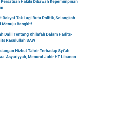
 Persatuan Hakiki Dibawah Kepemimpinan
am
t Rakyat Tak Lagi Buta Politik, Selangkah
i Menuju Bangkit!
lah Dalil Tentang Khilafah Dalam Hadits-
its Rasulullah SAW
dangan Hizbut Tahrir Terhadap Syi’ah
naa ‘Asyariyyah, Menurut Jubir HT Libanon