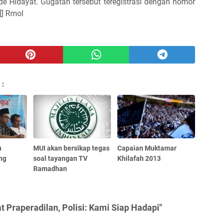
 Hidayat. Gugatan tersebut teregistrasi dengan nomor
[] Rmol
 :
n
MUI akan bersikap tegas
Capaian Muktamar
ng
soal tayangan TV
Khilafah 2013
Ramadhan
 Praperadilan, Polisi: Kami Siap Hadapi"