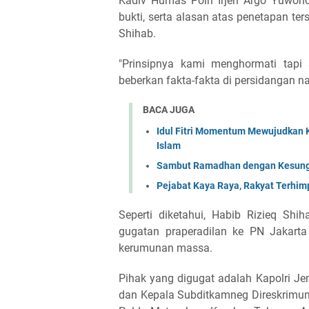
Kadiv Humas Polri Irjen Argo Yuwo
bukti, serta alasan atas penetapan t
Shihab.
"Prinsipnya kami menghormati tapi
beberkan fakta-fakta di persidangan nan
BACA JUGA
Idul Fitri Momentum Mewujudkan 
Islam
Sambut Ramadhan dengan Kesungg
Pejabat Kaya Raya, Rakyat Terhimpi
Seperti diketahui, Habib Rizieq Sh
gugatan praperadilan ke PN Jakart
kerumunan massa.
Pihak yang digugat adalah Kapolri Jen
dan Kepala Subditkamneg Direskrimum