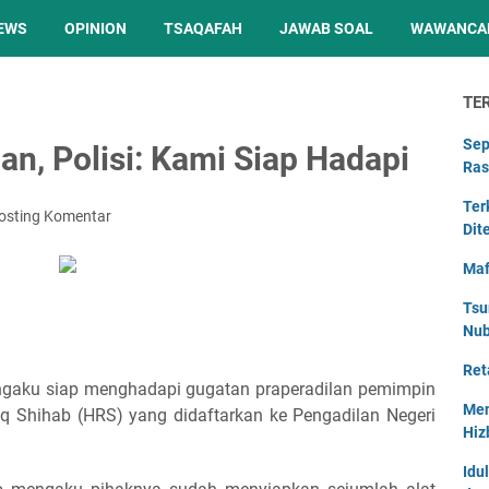
EWS
OPINION
TSAQAFAH
JAWAB SOAL
WAWANCA
TE
Sep
an, Polisi: Kami Siap Hadapi
Ras
Ter
osting Komentar
Dit
Maf
Tsu
Nu
Ret
ngaku siap menghadapi gugatan praperadilan pemimpin
Men
eq Shihab (HRS) yang didaftarkan ke Pengadilan Negeri
Hiz
Idu