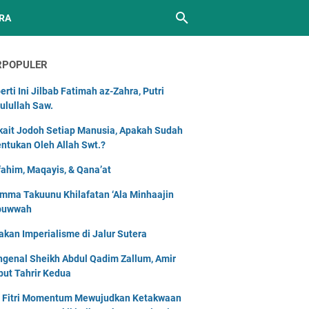
RA
RPOPULER
erti Ini Jilbab Fatimah az-Zahra, Putri
ulullah Saw.
kait Jodoh Setiap Manusia, Apakah Sudah
entukan Oleh Allah Swt.?
ahim, Maqayis, & Qana’at
mma Takuunu Khilafatan ‘Ala Minhaajin
buwwah
akan Imperialisme di Jalur Sutera
genal Sheikh Abdul Qadim Zallum, Amir
but Tahrir Kedua
l Fitri Momentum Mewujudkan Ketakwaan