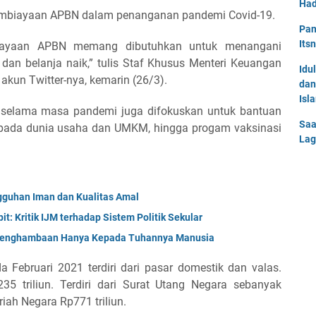
Had
pembiayaan APBN dalam penanganan pandemi Covid-19.
Pan
Its
mbiayaan APBN memang dibutuhkan untuk menangani
 dan belanja naik,” tulis Staf Khusus Menteri Keuangan
Idu
 akun Twitter-nya, kemarin (26/3).
dan
Isl
 selama masa pandemi juga difokuskan untuk bantuan
Saa
 kepada dunia usaha dan UMKM, hingga progam vaksinasi
Lag
uhan Iman dan Kualitas Amal
t: Kritik IJM terhadap Sistem Politik Sekular
 Penghambaan Hanya Kepada Tuhannya Manusia
 Februari 2021 terdiri dari pasar domestik dan valas.
35 triliun. Terdiri dari Surat Utang Negara sebanyak
riah Negara Rp771 triliun.