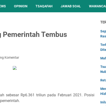
EWS
OPINION
TSAQAFAH
JAWAB SOAL
WAWANCA
TE
Sep
ng Pemerintah Tembus
Ras
Ter
Dit
ing Komentar
Maf
Tsu
Nu
Ret
Men
Hiz
ah sebesar Rp6.361 triliun pada Februari 2021. Posisi
 pemerintah.
Ini