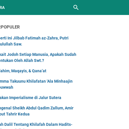
RA
RPOPULER
erti Ini Jilbab Fatimah az-Zahra, Putri
ulullah Saw.
kait Jodoh Setiap Manusia, Apakah Sudah
entukan Oleh Allah Swt.?
ahim, Maqayis, & Qana’at
mma Takuunu Khilafatan ‘Ala Minhaajin
buwwah
akan Imperialisme di Jalur Sutera
genal Sheikh Abdul Qadim Zallum, Amir
but Tahrir Kedua
lah Dalil Tentang Khilafah Dalam Hadits-