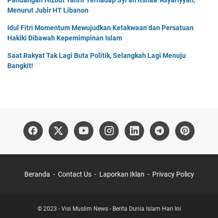
Pandangan Hizbut Tahrir Terhadap Syi’ah Itsnaa ‘Asyariyyah,
Menurut Jubir HT Libanon
Idul Fitri Momentum Mewujudkan Ketakwaan dan Persatuan
Hakiki Dibawah Kepemimpinan Islam
Saat Rakyat Tak Lagi Buta Politik, Selangkah Lagi Menuju
Bangkit!
Beranda
Contact Us
Laporkan Iklan
Privacy Policy
© 2023 -
Visi Muslim News - Berita Dunia Islam Hari Ini