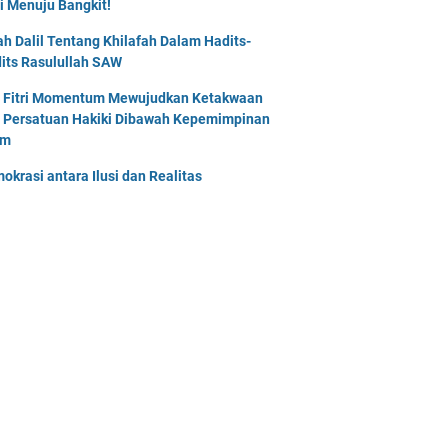
i Menuju Bangkit!
lah Dalil Tentang Khilafah Dalam Hadits-
its Rasulullah SAW
l Fitri Momentum Mewujudkan Ketakwaan
 Persatuan Hakiki Dibawah Kepemimpinan
am
okrasi antara Ilusi dan Realitas