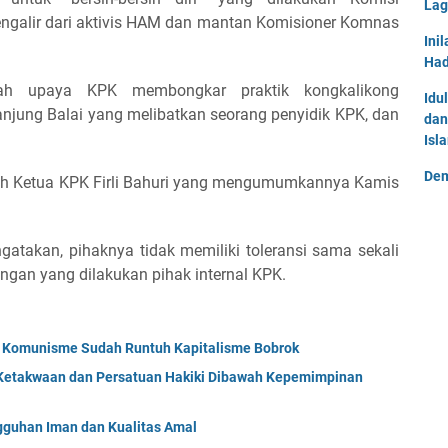
Lag
ngalir dari aktivis HAM dan mantan Komisioner Komnas
Ini
Had
dalah upaya KPK membongkar praktik kongkalikong
Idu
anjung Balai yang melibatkan seorang penyidik KPK, dan
dan
Isl
Dem
leh Ketua KPK Firli Bahuri yang mengumumkannya Kamis
gatakan, pihaknya tidak memiliki toleransi sama sekali
ngan yang dilakukan pihak internal KPK.
; Komunisme Sudah Runtuh Kapitalisme Bobrok
Ketakwaan dan Persatuan Hakiki Dibawah Kepemimpinan
uhan Iman dan Kualitas Amal