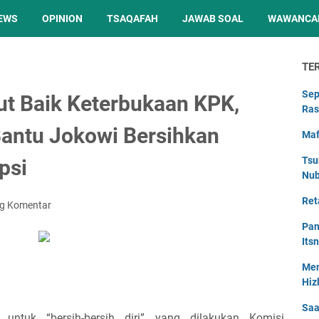
EWS
OPINION
TSAQAFAH
JAWAB SOAL
WAWANCA
TE
Sep
ut Baik Keterbukaan KPK,
Ras
Bantu Jokowi Bersihkan
Maf
Tsu
psi
Nu
Ret
ng Komentar
Pan
Its
Men
Hiz
Saa
ntuk “bersih-bersih diri” yang dilakukan Komisi