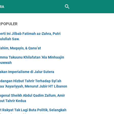
RA
RPOPULER
erti Ini Jilbab Fatimah az-Zahra, Putri
ulullah Saw.
ahim, Maqayis, & Qana’at
mma Takuunu Khilafatan ‘Ala Minhaajin
buwwah
akan Imperialisme di Jalur Sutera
dangan Hizbut Tahrir Terhadap Syi’ah
naa ‘Asyariyyah, Menurut Jubir HT Libanon
genal Sheikh Abdul Qadim Zallum, Amir
but Tahrir Kedua
t Rakyat Tak Lagi Buta Politik, Selangkah