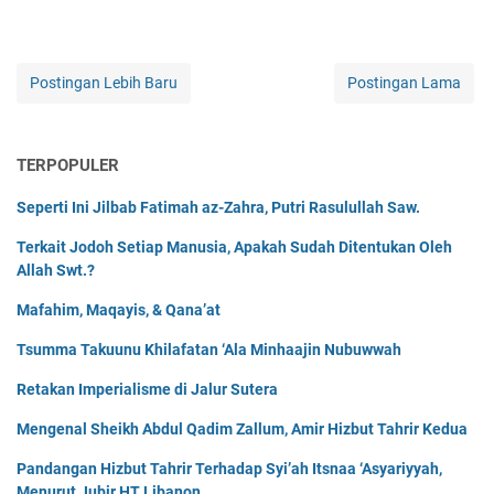
Postingan Lebih Baru
Postingan Lama
TERPOPULER
Seperti Ini Jilbab Fatimah az-Zahra, Putri Rasulullah Saw.
Terkait Jodoh Setiap Manusia, Apakah Sudah Ditentukan Oleh
Allah Swt.?
Mafahim, Maqayis, & Qana’at
Tsumma Takuunu Khilafatan ‘Ala Minhaajin Nubuwwah
Retakan Imperialisme di Jalur Sutera
Mengenal Sheikh Abdul Qadim Zallum, Amir Hizbut Tahrir Kedua
Pandangan Hizbut Tahrir Terhadap Syi’ah Itsnaa ‘Asyariyyah,
Menurut Jubir HT Libanon