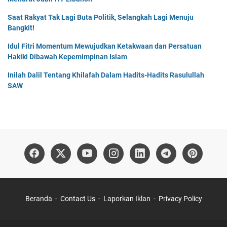
Saat Rakyat Tak Lagi Buta Politik, Selangkah Lagi Menuju
Bangkit!
Idul Fitri Momentum Mewujudkan Ketakwaan dan Persatuan
Hakiki Dibawah Kepemimpinan Islam
Inilah Dalil Tentang Khilafah Dalam Hadits-Hadits Rasulullah
SAW
Beranda
Contact Us
Laporkan Iklan
Privacy Policy