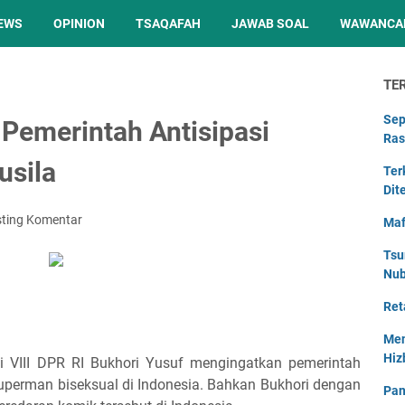
EWS
OPINION
TSAQAFAH
JAWAB SOAL
WAWANCA
TE
Sep
 Pemerintah Antisipasi
Ras
usila
Ter
Dit
ting Komentar
Maf
Tsu
Nu
Ret
Men
Hiz
i VIII DPR RI Bukhori Yusuf mengingatkan pemerintah
perman biseksual di Indonesia. Bahkan Bukhori dengan
Pan