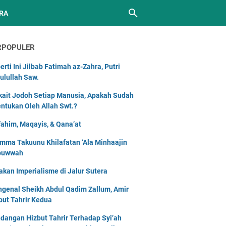
RA
RPOPULER
erti Ini Jilbab Fatimah az-Zahra, Putri
ulullah Saw.
kait Jodoh Setiap Manusia, Apakah Sudah
entukan Oleh Allah Swt.?
ahim, Maqayis, & Qana’at
mma Takuunu Khilafatan ‘Ala Minhaajin
buwwah
akan Imperialisme di Jalur Sutera
genal Sheikh Abdul Qadim Zallum, Amir
but Tahrir Kedua
dangan Hizbut Tahrir Terhadap Syi’ah