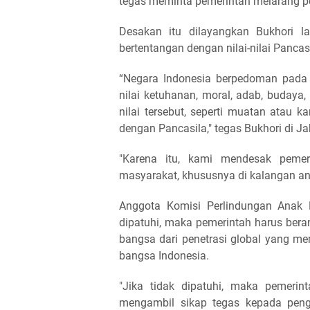
tegas meminta pemerintah melarang pe
Desakan itu dilayangkan Bukhori l
bertentangan dengan nilai-nilai Pancasi
“Negara Indonesia berpedoman pada 
nilai ketuhanan, moral, adab, budaya
nilai tersebut, seperti muatan atau 
dengan Pancasila," tegas Bukhori di J
"Karena itu, kami mendesak pemer
masyarakat, khususnya di kalangan an
Anggota Komisi Perlindungan Anak D
dipatuhi, maka pemerintah harus ber
bangsa dari penetrasi global yang me
bangsa Indonesia.
"Jika tidak dipatuhi, maka pemerin
mengambil sikap tegas kepada peng