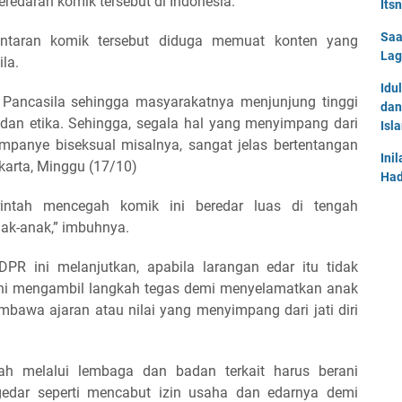
redaran komik tersebut di Indonesia.
Its
Saa
antaran komik tersebut diduga memuat konten yang
Lag
la.
Idu
Pancasila sehingga masyarakatnya menjunjung tinggi
dan
, dan etika. Sehingga, segala hal yang menyimpang dari
Isl
kampanye biseksual misalnya, sangat jelas bertentangan
Ini
akarta, Minggu (17/10)
Had
intah mencegah komik ini beredar luas di tengah
ak-anak,” imbuhnya.
PR ini melanjutkan, apabila larangan edar itu tidak
ani mengambil langkah tegas demi menyelamatkan anak
mbawa ajaran atau nilai yang menyimpang dari jati diri
tah melalui lembaga dan badan terkait harus berani
edar seperti mencabut izin usaha dan edarnya demi