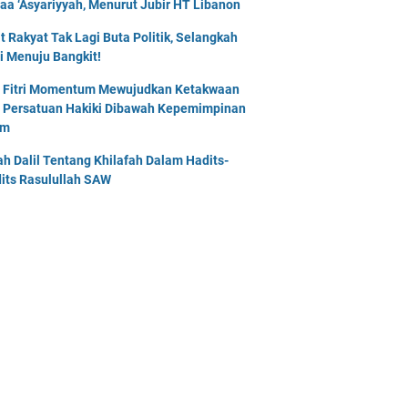
naa ‘Asyariyyah, Menurut Jubir HT Libanon
t Rakyat Tak Lagi Buta Politik, Selangkah
i Menuju Bangkit!
l Fitri Momentum Mewujudkan Ketakwaan
 Persatuan Hakiki Dibawah Kepemimpinan
am
lah Dalil Tentang Khilafah Dalam Hadits-
its Rasulullah SAW