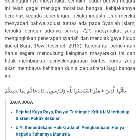
Sesungguhnya masyarakat semakin sadar bahwa negara
ini telah gagal menjaga moralitas bangsa, kebijakannya
berpihak kepada kepentingan pelaku industri. Dan mereka
menyadari bahwa solusi tuntas ada pada Syari’ah Islam,
terbukti dengan adanya survey 72% masyarakat yang
menginginkan penerapan syariah dan menolak gaya hidup
liberal Barat (Pew Research 2013). Karena itu, pemerintah
harus segera mendukung keinginan masyarakat ini dan
tidak membiarkan penyelenggaraan kontes porno yang
akan membawa kehinaan dunia dan akhirat bagi bangsa
ini.
يَاأَيُّهَا الَّذِينَ ءَامَنُوا اسْتَجِيبُوا لِلَّهِ وَلِلرَّسُولِ إِذَا دَعَاكُمْ لِمَا يُحْيِيكُمْ
BACA JUGA
Pejabat Kaya Raya, Rakyat Terhimpit: Kritik IJM terhadap
Sistem Politik Sekular
UIY: Kemerdekaan Hakiki adalah Penghambaan Hanya
Kepada Tuhannya Manusia