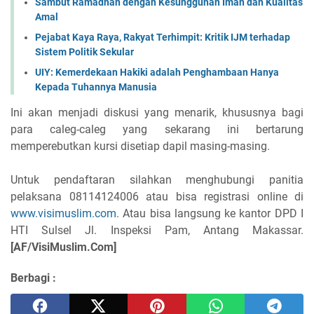
Sambut Ramadhan dengan Kesungguhan Iman dan Kualitas
Amal
Pejabat Kaya Raya, Rakyat Terhimpit: Kritik IJM terhadap
Sistem Politik Sekular
UIY: Kemerdekaan Hakiki adalah Penghambaan Hanya
Kepada Tuhannya Manusia
Ini akan menjadi diskusi yang menarik, khususnya bagi
para caleg-caleg yang sekarang ini bertarung
memperebutkan kursi disetiap dapil masing-masing.
Untuk pendaftaran silahkan menghubungi panitia
pelaksana 08114124006 atau bisa registrasi online di
www.visimuslim.com
. Atau bisa langsung ke kantor DPD I
HTI Sulsel Jl. Inspeksi Pam, Antang Makassar.
[AF/VisiMuslim.Com]
Berbagi :