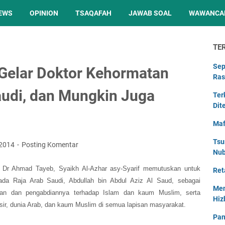
EWS
OPINION
TSAQAFAH
JAWAB SOAL
WAWANCA
TE
Sep
 Gelar Doktor Kehormatan
Ras
audi, dan Mungkin Juga
Ter
Dit
Maf
Tsu
 2014
Posting Komentar
Nu
eh Dr Ahmad Tayeb, Syaikh Al-Azhar asy-Syarif memutuskan untuk
Ret
ada Raja Arab Saudi, Abdullah bin Abdul Aziz Al Saud, sebagai
Men
anan dan pengabdiannya terhadap Islam dan kaum Muslim, serta
Hiz
sir, dunia Arab, dan kaum Muslim di semua lapisan masyarakat.
Pan