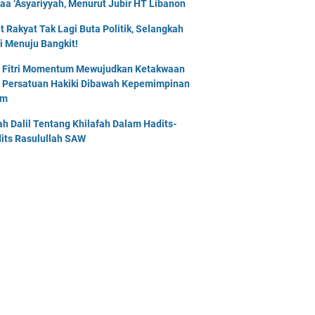
naa ‘Asyariyyah, Menurut Jubir HT Libanon
t Rakyat Tak Lagi Buta Politik, Selangkah
i Menuju Bangkit!
l Fitri Momentum Mewujudkan Ketakwaan
 Persatuan Hakiki Dibawah Kepemimpinan
am
lah Dalil Tentang Khilafah Dalam Hadits-
its Rasulullah SAW