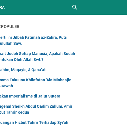
RA
RPOPULER
erti Ini Jilbab Fatimah az-Zahra, Putri
ulullah Saw.
kait Jodoh Setiap Manusia, Apakah Sudah
entukan Oleh Allah Swt.?
ahim, Maqayis, & Qana’at
mma Takuunu Khilafatan ‘Ala Minhaajin
buwwah
akan Imperialisme di Jalur Sutera
genal Sheikh Abdul Qadim Zallum, Amir
but Tahrir Kedua
dangan Hizbut Tahrir Terhadap Syi’ah