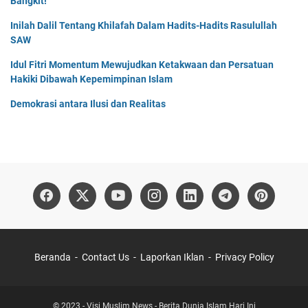
Bangkit!
Inilah Dalil Tentang Khilafah Dalam Hadits-Hadits Rasulullah
SAW
Idul Fitri Momentum Mewujudkan Ketakwaan dan Persatuan
Hakiki Dibawah Kepemimpinan Islam
Demokrasi antara Ilusi dan Realitas
Beranda
Contact Us
Laporkan Iklan
Privacy Policy
© 2023 -
Visi Muslim News - Berita Dunia Islam Hari Ini