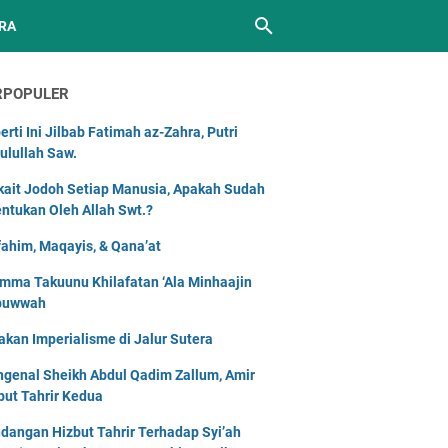
RA
RPOPULER
erti Ini Jilbab Fatimah az-Zahra, Putri
ulullah Saw.
kait Jodoh Setiap Manusia, Apakah Sudah
entukan Oleh Allah Swt.?
ahim, Maqayis, & Qana’at
mma Takuunu Khilafatan ‘Ala Minhaajin
buwwah
akan Imperialisme di Jalur Sutera
genal Sheikh Abdul Qadim Zallum, Amir
but Tahrir Kedua
dangan Hizbut Tahrir Terhadap Syi’ah