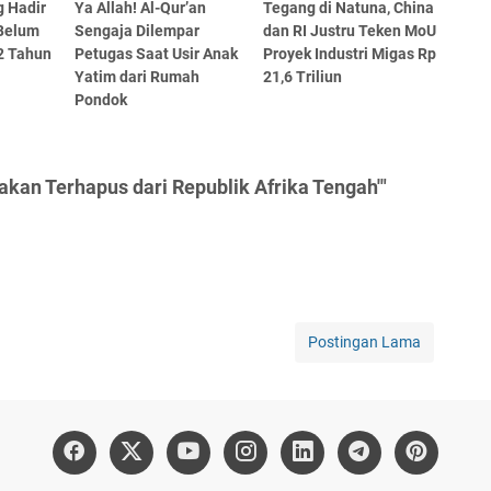
g Hadir
Ya Allah! Al-Qur’an
Tegang di Natuna, China
Belum
Sengaja Dilempar
dan RI Justru Teken MoU
2 Tahun
Petugas Saat Usir Anak
Proyek Industri Migas Rp
Yatim dari Rumah
21,6 Triliun
Pondok
akan Terhapus dari Republik Afrika Tengah'"
Postingan Lama