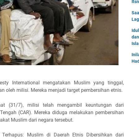
Its
Saa
Lag
Idu
dan
Isl
Ini
Had
ty International mengatakan Muslim yang tinggal,
n oleh milisi. Mereka menjadi target pembersihan etnis.
t (31/7), milisi telah mengambil keuntungan dari
ka Tengah (CAR). Mereka diduga melakukan pembersihan
at Muslim dari negara tersebut.
s Terhapus: Muslim di Daerah Etnis Dibersihkan dari