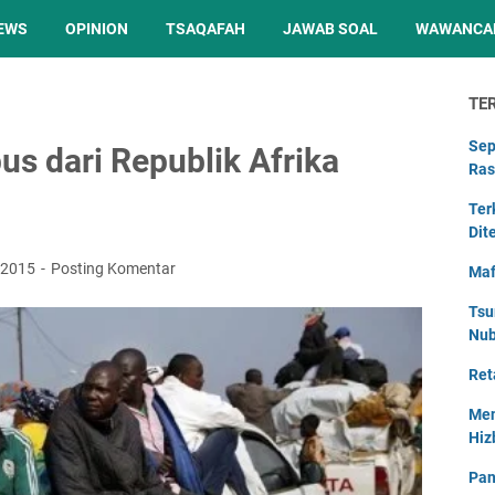
EWS
OPINION
TSAQAFAH
JAWAB SOAL
WAWANCA
TE
Sep
us dari Republik Afrika
Ras
Ter
Dit
, 2015
Posting Komentar
Maf
Tsu
Nu
Ret
Men
Hiz
Pan