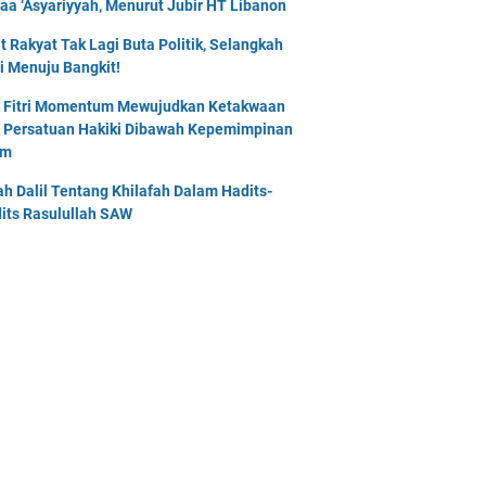
naa ‘Asyariyyah, Menurut Jubir HT Libanon
t Rakyat Tak Lagi Buta Politik, Selangkah
i Menuju Bangkit!
l Fitri Momentum Mewujudkan Ketakwaan
 Persatuan Hakiki Dibawah Kepemimpinan
am
lah Dalil Tentang Khilafah Dalam Hadits-
its Rasulullah SAW