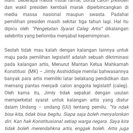
illahi. Beberapa media mulai ramai, bursa calon presiden
dan wakil presiden kembali marak diperbincangkan di
media massa nasional maupun swasta. Padahal
pemilihan presiden masih sekitar tiga tahun lagi. Hal itu
dipicu oleh
“Pengetatan Syarat Caleg Artis”
dikalangan
selebritis yang berlomba menjabat kepemimpinan.
Seolah tidak mau kalah dengan kalangan lainnya untuk
maju pada pemilihan legislatif adalah sebuah dikriminasi
pada kalangan artis, Menurut Mantan Ketua Mahkamah
Konstitusi (MK) – Jimly Asshiddiqie menilai bahwasannya
banyak para artis memiliki latar belakang pendidikan dan
memang pantas menjadi calon anggota legislatif (caleg).
Oleh karna itu, Jimly tidak sepakat dengan usulan
memperketat syarat untuk kalangan artis yang diatur
dalam Undang – undang (UU) tentang pemilu.
"Ya ndak
bisa kita, tidak bisa begitu. Siapa saja boleh menyalonkan
diri. Kan hak Konstitusional setiap warga negara. Saya kira
tidak boleh merendahkna artis, enggak boleh. Artis juga