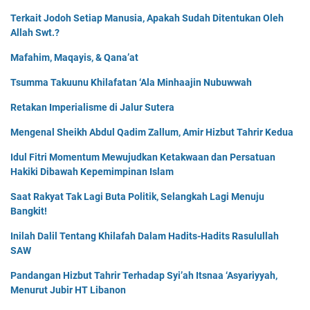
Terkait Jodoh Setiap Manusia, Apakah Sudah Ditentukan Oleh
Allah Swt.?
Mafahim, Maqayis, & Qana’at
Tsumma Takuunu Khilafatan ‘Ala Minhaajin Nubuwwah
Retakan Imperialisme di Jalur Sutera
Mengenal Sheikh Abdul Qadim Zallum, Amir Hizbut Tahrir Kedua
Idul Fitri Momentum Mewujudkan Ketakwaan dan Persatuan
Hakiki Dibawah Kepemimpinan Islam
Saat Rakyat Tak Lagi Buta Politik, Selangkah Lagi Menuju
Bangkit!
Inilah Dalil Tentang Khilafah Dalam Hadits-Hadits Rasulullah
SAW
Pandangan Hizbut Tahrir Terhadap Syi’ah Itsnaa ‘Asyariyyah,
Menurut Jubir HT Libanon