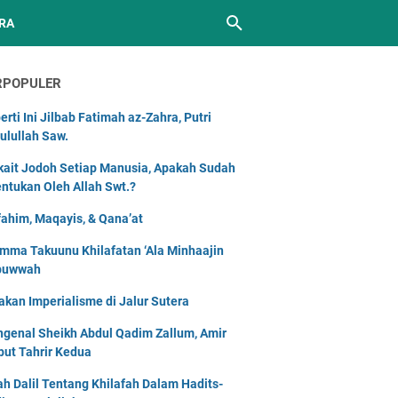
RA
RPOPULER
erti Ini Jilbab Fatimah az-Zahra, Putri
ulullah Saw.
kait Jodoh Setiap Manusia, Apakah Sudah
entukan Oleh Allah Swt.?
ahim, Maqayis, & Qana’at
mma Takuunu Khilafatan ‘Ala Minhaajin
buwwah
akan Imperialisme di Jalur Sutera
genal Sheikh Abdul Qadim Zallum, Amir
but Tahrir Kedua
lah Dalil Tentang Khilafah Dalam Hadits-