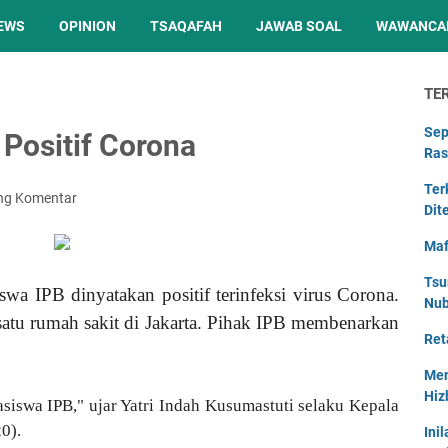
EWS
OPINION
TSAQAFAH
JAWAB SOAL
WAWANCA
TE
Sep
Positif Corona
Ras
Ter
ng Komentar
Dit
Maf
Tsu
swa IPB dinyatakan positif terinfeksi virus Corona.
Nu
ah satu rumah sakit di Jakarta. Pihak IPB membenarkan
Ret
Men
Hiz
siswa IPB," ujar Yatri Indah Kusumastuti selaku Kepala
0).
Ini