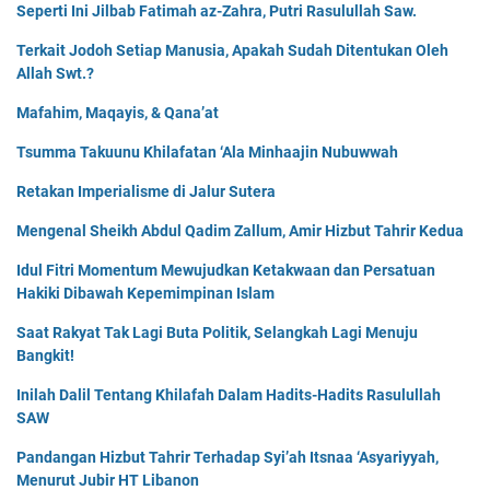
Seperti Ini Jilbab Fatimah az-Zahra, Putri Rasulullah Saw.
Terkait Jodoh Setiap Manusia, Apakah Sudah Ditentukan Oleh
Allah Swt.?
Mafahim, Maqayis, & Qana’at
Tsumma Takuunu Khilafatan ‘Ala Minhaajin Nubuwwah
Retakan Imperialisme di Jalur Sutera
Mengenal Sheikh Abdul Qadim Zallum, Amir Hizbut Tahrir Kedua
Idul Fitri Momentum Mewujudkan Ketakwaan dan Persatuan
Hakiki Dibawah Kepemimpinan Islam
Saat Rakyat Tak Lagi Buta Politik, Selangkah Lagi Menuju
Bangkit!
Inilah Dalil Tentang Khilafah Dalam Hadits-Hadits Rasulullah
SAW
Pandangan Hizbut Tahrir Terhadap Syi’ah Itsnaa ‘Asyariyyah,
Menurut Jubir HT Libanon