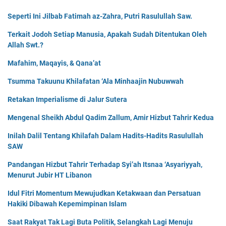
Seperti Ini Jilbab Fatimah az-Zahra, Putri Rasulullah Saw.
Terkait Jodoh Setiap Manusia, Apakah Sudah Ditentukan Oleh
Allah Swt.?
Mafahim, Maqayis, & Qana’at
Tsumma Takuunu Khilafatan ‘Ala Minhaajin Nubuwwah
Retakan Imperialisme di Jalur Sutera
Mengenal Sheikh Abdul Qadim Zallum, Amir Hizbut Tahrir Kedua
Inilah Dalil Tentang Khilafah Dalam Hadits-Hadits Rasulullah
SAW
Pandangan Hizbut Tahrir Terhadap Syi’ah Itsnaa ‘Asyariyyah,
Menurut Jubir HT Libanon
Idul Fitri Momentum Mewujudkan Ketakwaan dan Persatuan
Hakiki Dibawah Kepemimpinan Islam
Saat Rakyat Tak Lagi Buta Politik, Selangkah Lagi Menuju