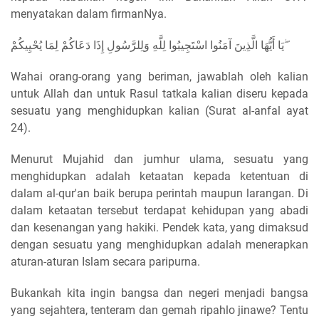
menyatakan dalam firmanNya.
يَا أَيُّهَا الَّذِينَ آمَنُوا اسْتَجِيبُوا لِلَّهِ وَلِلرَّسُولِ إِذَا دَعَاكُمْ لِمَا يُحْيِيكُمْ ۖ
Wahai orang-orang yang beriman, jawablah oleh kalian
untuk Allah dan untuk Rasul tatkala kalian diseru kepada
sesuatu yang menghidupkan kalian (Surat al-anfal ayat
24).
Menurut Mujahid dan jumhur ulama, sesuatu yang
menghidupkan adalah ketaatan kepada ketentuan di
dalam al-qur'an baik berupa perintah maupun larangan. Di
dalam ketaatan tersebut terdapat kehidupan yang abadi
dan kesenangan yang hakiki. Pendek kata, yang dimaksud
dengan sesuatu yang menghidupkan adalah menerapkan
aturan-aturan Islam secara paripurna.
Bukankah kita ingin bangsa dan negeri menjadi bangsa
yang sejahtera, tenteram dan gemah ripahlo jinawe? Tentu