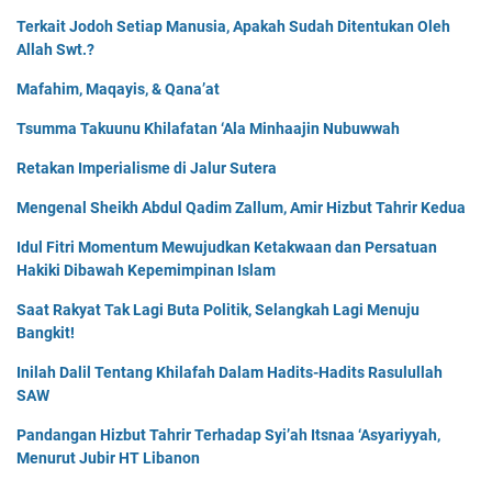
Terkait Jodoh Setiap Manusia, Apakah Sudah Ditentukan Oleh
Allah Swt.?
Mafahim, Maqayis, & Qana’at
Tsumma Takuunu Khilafatan ‘Ala Minhaajin Nubuwwah
Retakan Imperialisme di Jalur Sutera
Mengenal Sheikh Abdul Qadim Zallum, Amir Hizbut Tahrir Kedua
Idul Fitri Momentum Mewujudkan Ketakwaan dan Persatuan
Hakiki Dibawah Kepemimpinan Islam
Saat Rakyat Tak Lagi Buta Politik, Selangkah Lagi Menuju
Bangkit!
Inilah Dalil Tentang Khilafah Dalam Hadits-Hadits Rasulullah
SAW
Pandangan Hizbut Tahrir Terhadap Syi’ah Itsnaa ‘Asyariyyah,
Menurut Jubir HT Libanon