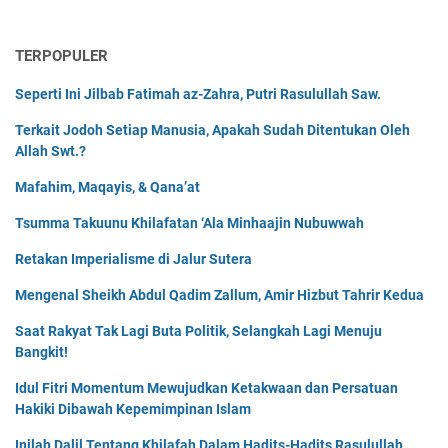
TERPOPULER
Seperti Ini Jilbab Fatimah az-Zahra, Putri Rasulullah Saw.
Terkait Jodoh Setiap Manusia, Apakah Sudah Ditentukan Oleh
Allah Swt.?
Mafahim, Maqayis, & Qana’at
Tsumma Takuunu Khilafatan ‘Ala Minhaajin Nubuwwah
Retakan Imperialisme di Jalur Sutera
Mengenal Sheikh Abdul Qadim Zallum, Amir Hizbut Tahrir Kedua
Saat Rakyat Tak Lagi Buta Politik, Selangkah Lagi Menuju
Bangkit!
Idul Fitri Momentum Mewujudkan Ketakwaan dan Persatuan
Hakiki Dibawah Kepemimpinan Islam
Inilah Dalil Tentang Khilafah Dalam Hadits-Hadits Rasulullah