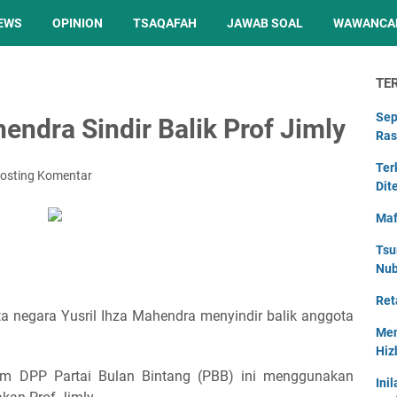
EWS
OPINION
TSAQAFAH
JAWAB SOAL
WAWANCA
TE
Sep
hendra Sindir Balik Prof Jimly
Ras
Ter
osting Komentar
Dit
Maf
Tsu
Nu
Ret
ta negara Yusril Ihza Mahendra menyindir balik anggota
Men
Hiz
m DPP Partai Bulan Bintang (PBB) ini menggunakan
Ini