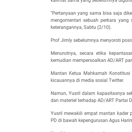
kalimat sama yang sebelumnya diguna
"Pertanyaan yang sama bisa saja dik
mengomentari sebuah perkara yang se
keterangannya, Sabtu (2/10).
Prof Jimly sebelumnya menyoroti posis
Menurutnya, secara etika kepantasan
kemudian mempersoalkan AD/ART partai
Mantan Ketua Mahkamah Konstitusi 
kicauannya di media sosial Twitter.
Namun, Yusril dalam kapasitasnya se
dan materiel terhadap AD/ART Partai
Yusril mewakili empat mantan kader 
PD di bawah kepengurusan Agus Harim