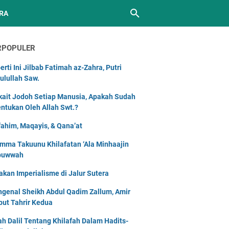
RA
RPOPULER
erti Ini Jilbab Fatimah az-Zahra, Putri
ulullah Saw.
kait Jodoh Setiap Manusia, Apakah Sudah
entukan Oleh Allah Swt.?
ahim, Maqayis, & Qana’at
mma Takuunu Khilafatan ‘Ala Minhaajin
buwwah
akan Imperialisme di Jalur Sutera
genal Sheikh Abdul Qadim Zallum, Amir
but Tahrir Kedua
lah Dalil Tentang Khilafah Dalam Hadits-