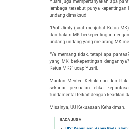
Yusril juga mempertanyakan apa pan
lembaga tersebut punya kepentingan
undang dimaksud.
"Prof Jimly (saat menjabat Ketua MK
dan hakim MK berkepentingan dengan 
undang-undang yang melarang MK men
"Ya memang tidak, tetapi apa panta
yang MK berkepentingan dengannya? 
Ketua MK?" ucap Yusril.
Mantan Menteri Kehakiman dan Hak A
sekadar persoalan etika kepantas
fundamental terkait dengan keadilan da
Misalnya, UU Kekuasaan Kehakiman.
BACA JUGA
UIY: Kemuliaan Hanya Pada Islam