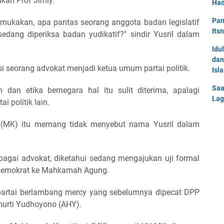
kan Prof Jimly.
Had
Pan
emukakan, apa pantas seorang anggota badan legislatif
Its
dang diperiksa badan yudikatif?" sindir Yusril dalam
Idu
dan
i seorang advokat menjadi ketua umum partai politik.
Isl
Saa
 dan etika bernegara hal itu sulit diterima, apalagi
Lag
 politik lain.
(MK) itu memang tidak menyebut nama Yusril dalam
bagai advokat, diketahui sedang mengajukan uji formal
 Demokrat ke Mahkamah Agung.
partai berlambang mercy yang sebelumnya dipecat DPP
urti Yudhoyono (AHY).