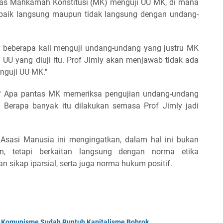
tas Mahkamah Konstitusi (MK) menguji UU MK, di mana
 baik langsung maupun tidak langsung dengan undang-
) beberapa kali menguji undang-undang yang justru MK
UU yang diuji itu. Prof Jimly akan menjawab tidak ada
guji UU MK."
s? Apa pantas MK memeriksa pengujian undang-undang
Berapa banyak itu dilakukan semasa Prof Jimly jadi
sasi Manusia ini mengingatkan, dalam hal ini bukan
an, tetapi berkaitan langsung dengan norma etika
n sikap iparsial, serta juga norma hukum positif.
; Komunisme Sudah Runtuh Kapitalisme Bobrok