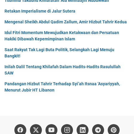
Tsumma Takuunu Khilafatan ‘Ala Minhaajin Nubuwwah
Retakan Imperialisme di Jalur Sutera
Mengenal Sheikh Abdul Qadim Zallum, Amir Hizbut Tahrir Kedua
Idul Fitri Momentum Mewujudkan Ketakwaan dan Persatuan
Hakiki Dibawah Kepemimpinan Islam
Saat Rakyat Tak Lagi Buta Politik, Selangkah Lagi Menuju
Bangkit!
Inilah Dalil Tentang Khilafah Dalam Hadits-Hadits Rasulullah
SAW
Pandangan Hizbut Tahrir Terhadap Syi’ah Itsnaa ‘Asyariyyah,
Menurut Jubir HT Libanon