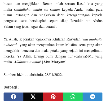
busuk dan menjijikkan. Benar, inilah seruan Rasul kita yang
mulia
shallallahu ‘alaihi wa sallam
kepada Anda, wahai para
ulama: “Bangun dan singkirkan debu ketergantungan kepada
penguasa, serta bersikaplah seperti sikap Izzuddin bin Abdus
Salam yang jelas, tegas dan berani”.
Ya Allah, segerakan tegakknya Khilafah Rasyidah
‘ala minhājin
nubuwah
, yang akan menyatukan kaum Muslim, serta yang akan
mengakhiri bencana dan mala petaka yang sejauh ini menyelimuti
mereka. Ya Allah, terangi bumi dengan nur (cahaya)-Mu yang
Abu Maryam
mulia.
All
āhumma āmīn
! [
]
Sumber: hizb-ut-tahrir.info, 28/01/2022.
Berbagi :