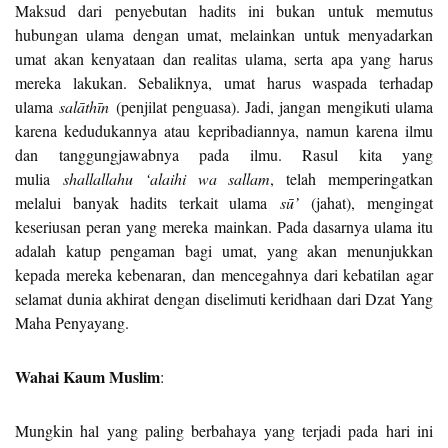
Maksud dari penyebutan hadits ini bukan untuk memutus
hubungan ulama dengan umat, melainkan untuk menyadarkan
umat akan kenyataan dan realitas ulama, serta apa yang harus
mereka lakukan. Sebaliknya, umat harus waspada terhadap
ulama
sal
āth
īn
(penjilat penguasa). Jadi, jangan mengikuti ulama
karena kedudukannya atau kepribadiannya, namun karena ilmu
dan tanggungjawabnya pada ilmu. Rasul kita yang
mulia
shallallahu ‘alaihi wa sallam
, telah memperingatkan
melalui banyak hadits terkait ulama
s
ū’
(jahat), mengingat
keseriusan peran yang mereka mainkan. Pada dasarnya ulama itu
adalah katup pengaman bagi umat, yang akan menunjukkan
kepada mereka kebenaran, dan mencegahnya dari kebatilan agar
selamat dunia akhirat dengan diselimuti keridhaan dari Dzat Yang
Maha Penyayang.
Wahai Kaum Muslim
:
Mungkin hal yang paling berbahaya yang terjadi pada hari ini