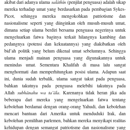
akibat dari adanya ulama
sal
āth
īn
(penjilat penguasa) adalah sikap
mereka terhadap umat yang berdasarkan pada pembagian Sykes-
Picot, sehingga mereka mengokohkan patriotisme dan
nasionalisme seperti yang diinginkan oleh musuh-musuh umat,
dimana setiap ulama berdiri bersama penguasa negerinya untuk
mengeluarkan fatwa baginya terkait hilangnya kambing dan
pedangnya (potensi dan kekuatannya) yang diakibatkan oleh
bid’ah politik yang belum dikenal umat sebelumnya. Sehingga
ulama menjadi mainan penguasa yang digunakannya untuk
menindas umat. Sementara Khalifah di masa lalu sangat
menghormati dan memperhitungkan posisi ulama. Adapun saat
ini, dunia sudah terbalik, ulama sangat takut pada penguasa,
bahkan takutnya pada penguasa melebihi takutnya pada
Allah
subh
ā
nahu wa ta’
ā
la
. Karenanya tidak heran jika ada
beberapa dari mereka yang mengeluarkan fatwa tentang
kebolehan berdamai dengan orang-orang Yahudi, dan kebolehan
mencari bantuan dari Amerika untuk menduduki Irak, dan
kebolehan pemilihan parlemen, bahkan mereka menyikapi realitas
kehidupan dengan semangat patriotisme dan nasionalisme yang