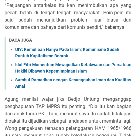
“Perjuangan antarkelas itu kan menimbulkan apa yang
pecah belah di tengah-tengah masyarakat. Poin-poin itu
saja sudah menunjukkan problem luar biasa dari
komunisme dan bahaya dari komunis sendiri,” bebernya.
BACA JUGA
UIY: Kemuliaan Hanya Pada Islam; Komunisme Sudah
Runtuh Kapitalisme Bobrok
Idul Fitri Momentum Mewujudkan Ketakwaan dan Persatuan
Hakiki Dibawah Kepemimpinan Islam
Sambut Ramadhan dengan Kesungguhan Iman dan Kualitas
Amal
Agung menilai wajar jika Bedjo Untung menganggap
penghapusan TAP MPRS itu penting. “Dia itu kan bagian
dari anak turun PKI. Tapi, menurut saya itu sudah tidak pas
dipakai itu dijadikan sebagai landasan untuk meminta lagi.
Wong pengakuan terhadap pelanggaran HAM 1965/1966
itu saja, menurut saya sudah keterlaluan negeri ini. Tidak