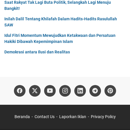
Saat Rakyat Tak Lagi Buta Politik, Selangkah Lagi Menuju
Bangkit!
Inilah Dalil Tentang Khilafah Dalam Hadits-Hadits Rasulullah
SAW
Idul Fitri Momentum Mewujudkan Ketakwaan dan Persatuan
Hakiki Dibawah Kepemimpinan Islam
Demokrasi antara Ilusi dan Realitas
Beranda
Contact Us
Laporkan Iklan
Privacy Policy