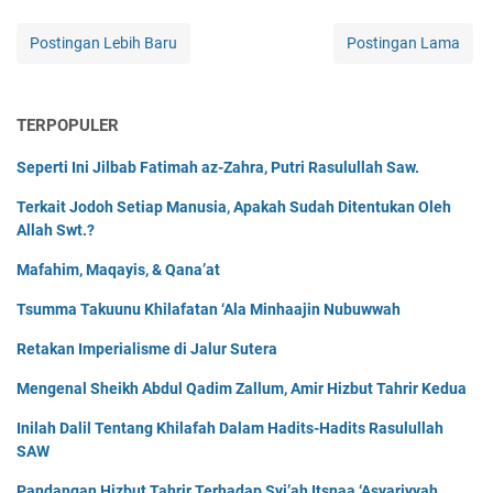
Postingan Lebih Baru
Postingan Lama
TERPOPULER
Seperti Ini Jilbab Fatimah az-Zahra, Putri Rasulullah Saw.
Terkait Jodoh Setiap Manusia, Apakah Sudah Ditentukan Oleh
Allah Swt.?
Mafahim, Maqayis, & Qana’at
Tsumma Takuunu Khilafatan ‘Ala Minhaajin Nubuwwah
Retakan Imperialisme di Jalur Sutera
Mengenal Sheikh Abdul Qadim Zallum, Amir Hizbut Tahrir Kedua
Inilah Dalil Tentang Khilafah Dalam Hadits-Hadits Rasulullah
SAW
Pandangan Hizbut Tahrir Terhadap Syi’ah Itsnaa ‘Asyariyyah,