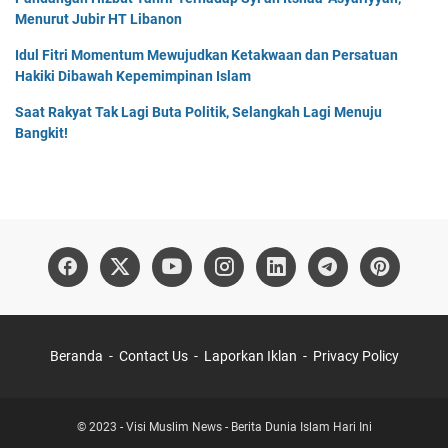
Menurut Jubir HT Libanon
Idul Fitri Momentum Mewujudkan Ketakwaan dan Persatuan
Hakiki Dibawah Kepemimpinan Islam
Saat Rakyat Tak Lagi Buta Politik, Selangkah Lagi Menuju
Bangkit!
Beranda
Contact Us
Laporkan Iklan
Privacy Policy
© 2023 -
Visi Muslim News - Berita Dunia Islam Hari Ini