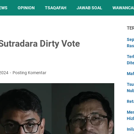
EWS
OPINION
TSAQAFAH
JAWAB SOAL
WAWANCA
TE
Sep
utradara Dirty Vote
Ras
Ter
Dit
 2024
Posting Komentar
Maf
Tsu
Nu
Ret
Men
Hiz
Ini