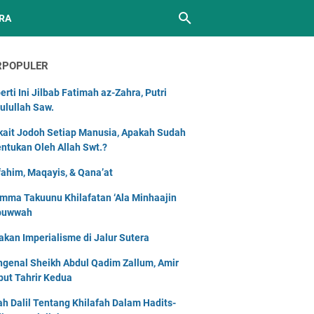
RA
RPOPULER
erti Ini Jilbab Fatimah az-Zahra, Putri
ulullah Saw.
kait Jodoh Setiap Manusia, Apakah Sudah
entukan Oleh Allah Swt.?
ahim, Maqayis, & Qana’at
mma Takuunu Khilafatan ‘Ala Minhaajin
buwwah
akan Imperialisme di Jalur Sutera
genal Sheikh Abdul Qadim Zallum, Amir
but Tahrir Kedua
lah Dalil Tentang Khilafah Dalam Hadits-