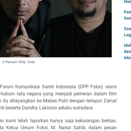
Had
Pan
Its
Saa
Lag
Idu
dan
Isl
3 Pemain 'Dirty' Vote
orum Komunikasi Santri Indonesia (DPP Foksi) resmi
r hukum tata negara yang menjadi pemeran dalam film
n itu dilayangkan ke Mabes Polri dengan terlapor Zainal
santi beserta Dandhy Laksono selaku sutradara.
n kami telah laporkan hanya saja kekurangan berkas.
kata Ketua Umum Foksi, M. Natsir Sahib, dalam pesan