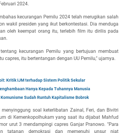
Februari 2024.
membahas kecurangan Pemilu 2024 telah merugikan salah
on wakil presiden yang ikut berkontestasi. Dia menduga
 oleh keempat orang itu, terlebih film itu dirilis pada
san.
tentang kecurangan Pemilu yang bertujuan membuat
 capres, itu bertentangan dengan UU Pemilu," ujarnya.
t: Kritik IJM terhadap Sistem Politik Sekular
 Penghambaan Hanya Kepada Tuhannya Manusia
; Komunisme Sudah Runtuh Kapitalisme Bobrok
enyinggung soal keterlibatan Zainal, Feri, dan Bivitri
um di Kemenkopolhukam yang saat itu dijabat Mahfud
or urut 3 mendampingi capres Ganjar Pranowo. "Para
kan tatanan demokrasi dan memenuhi unsur niat