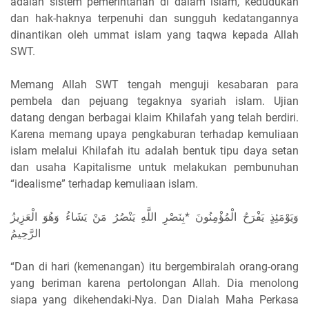
adalah sistem pemerintahan di dalam islam, kedudukan
dan hak-haknya terpenuhi dan sungguh kedatangannya
dinantikan oleh ummat islam yang taqwa kepada Allah
SWT.
Memang Allah SWT tengah menguji kesabaran para
pembela dan pejuang tegaknya syariah islam. Ujian
datang dengan berbagai klaim Khilafah yang telah berdiri.
Karena memang upaya pengkaburan terhadap kemuliaan
islam melalui Khilafah itu adalah bentuk tipu daya setan
dan usaha Kapitalisme untuk melakukan pembunuhan
“idealisme” terhadap kemuliaan islam.
وَيَوْمَئِذٍ يَفْرَحُ الْمُؤْمِنُونَ *بِنَصْرِ اللَّهِ يَنْصُرُ مَنْ يَشَاءُ وَهُوَ الْعَزِيزُ
الرَّحِيمُ
“Dan di hari (kemenangan) itu bergembiralah orang-orang
yang beriman karena pertolongan Allah. Dia menolong
siapa yang dikehendaki-Nya. Dan Dialah Maha Perkasa