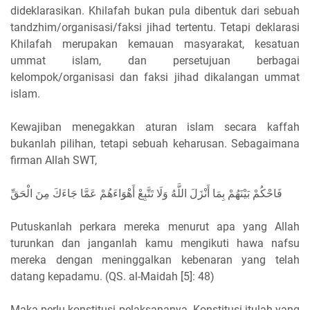
dideklarasikan. Khilafah bukan pula dibentuk dari sebuah
tandzhim/organisasi/faksi jihad tertentu. Tetapi deklarasi
Khilafah merupakan kemauan masyarakat, kesatuan
ummat islam, dan persetujuan berbagai
kelompok/organisasi dan faksi jihad dikalangan ummat
islam.
Kewajiban menegakkan aturan islam secara kaffah
bukanlah pilihan, tetapi sebuah keharusan. Sebagaimana
firman Allah SWT,
فَاحْكُمْ بَيْنَهُمْ بِمَا أَنْزَلَ اللَّهُ وَلَا تَتَّبِعْ أَهْوَاءَهُمْ عَمَّا جَاءَكَ مِنَ الْحَقِّ
Putuskanlah perkara mereka menurut apa yang Allah
turunkan dan janganlah kamu mengikuti hawa nafsu
mereka dengan meninggalkan kebenaran yang telah
datang kepadamu. (QS. al-Maidah [5]: 48)
Maka perlu konstitusi pelaksananya. Konstitusi itulah yang