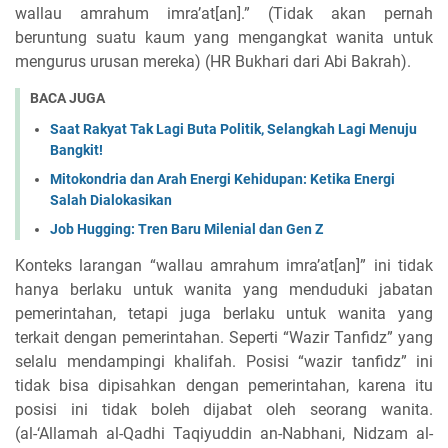
wallau amrahum imra’at[an].” (Tidak akan pernah
beruntung suatu kaum yang mengangkat wanita untuk
mengurus urusan mereka) (HR Bukhari dari Abi Bakrah).
BACA JUGA
Saat Rakyat Tak Lagi Buta Politik, Selangkah Lagi Menuju
Bangkit!
Mitokondria dan Arah Energi Kehidupan: Ketika Energi
Salah Dialokasikan
Job Hugging: Tren Baru Milenial dan Gen Z
Konteks larangan “wallau amrahum imra’at[an]” ini tidak
hanya berlaku untuk wanita yang menduduki jabatan
pemerintahan, tetapi juga berlaku untuk wanita yang
terkait dengan pemerintahan. Seperti “Wazir Tanfidz” yang
selalu mendampingi khalifah. Posisi “wazir tanfidz” ini
tidak bisa dipisahkan dengan pemerintahan, karena itu
posisi ini tidak boleh dijabat oleh seorang wanita.
(al-‘Allamah al-Qadhi Taqiyuddin an-Nabhani, Nidzam al-