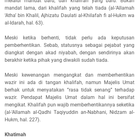
melalui mandat baru, dari khalifah yang baru. Bukan
mandat lama, dari khalifah yang telah tiada (al-‘Allamah
‘Atha’ bin Khalil, Ajhizatu Daulati al-Khilafah fi al-Hukm wa
al-Idarah, hal. 63).
Meski ketika berhenti, tidak perlu ada keputusan
pemberhentikan. Sebab, statusnya sebagai pejabat yang
diangkat dengan akad niyabah, dengan sendirinya akan
berakhir ketika pihak yang diwakili sudah tiada.
Meski kewenangan mengangkat dan memberhentikan
wazir ini ada di tangan khalifah, namun Majelis Umat
berhak untuk menyatakan “rasa tidak senang” terhadap
wazir. Pendapat Majelis Umat dalam hal ini bersifat
mengikat. Khalifah pun wajib memberhentikannya seketika
(al-‘Allamah al-Qadhi Taqiyuddin an-Nabhani, Nidzam al-
Hukm, hal. 227).
Khatimah