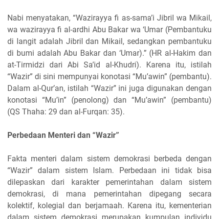
Nabi menyatakan, “Wazirayya fi as-sama’i Jibril wa Mikail,
wa wazirayya fi al-ardhi Abu Bakar wa ‘Umar (Pembantuku
di langit adalah Jibril dan Mikail, sedangkan pembantuku
di bumi adalah Abu Bakar dan ‘Umar).” (HR al-Hakim dan
at-Tirmidzi dari Abi Sa’id al-Khudri). Karena itu, istilah
“Wazir” di sini mempunyai konotasi “Mu’awin” (pembantu).
Dalam al-Qur’an, istilah “Wazir” ini juga digunakan dengan
konotasi “Mu’in” (penolong) dan “Mu’awin” (pembantu)
(QS Thaha: 29 dan al-Furqan: 35).
Perbedaan Menteri dan “Wazir”
Fakta menteri dalam sistem demokrasi berbeda dengan
“Wazir” dalam sistem Islam. Perbedaan ini tidak bisa
dilepaskan dari karakter pemerintahan dalam sistem
demokrasi, di mana pemerintahan dipegang secara
kolektif, kolegial dan berjamaah. Karena itu, kementerian
dalam sistem demokrasi merupakan kumpulan individu