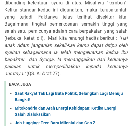
dibanding ketentuan syara di atas. Misalnya “kemben”.
Ketika standar kedua ini digunakan, maka kerusakanlah
yang terjadi. Faktanya jelas terlihat disekitar kita.
Bagaimana tingkat pemerkosaan semakin tinggi yang
salah satu pemicunya adalah cara berpakaian yang salah
(terbuka, ketat, dll). Mari kita renungi hadits berikut :
“Hai
anak Adam janganlah sekali-kali kamu dapat ditipu oleh
syaitan sebagaimana Ia telah mengeluarkan kedua ibu
bapakmu dari Syurga. Ia menanggalkan dari keduanya
pakaian untuk memperlihatkan kepada keduanya
auratnya."
(QS. Al-A’raf:27).
BACA JUGA
Saat Rakyat Tak Lagi Buta Politik, Selangkah Lagi Menuju
Bangkit!
Mitokondria dan Arah Energi Kehidupan: Ketika Energi
Salah Dialokasikan
Job Hugging: Tren Baru Milenial dan Gen Z