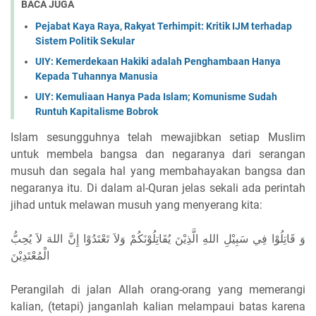
BACA JUGA
Pejabat Kaya Raya, Rakyat Terhimpit: Kritik IJM terhadap
Sistem Politik Sekular
UIY: Kemerdekaan Hakiki adalah Penghambaan Hanya
Kepada Tuhannya Manusia
UIY: Kemuliaan Hanya Pada Islam; Komunisme Sudah
Runtuh Kapitalisme Bobrok
Islam sesungguhnya telah mewajibkan setiap Muslim
untuk membela bangsa dan negaranya dari serangan
musuh dan segala hal yang membahayakan bangsa dan
negaranya itu. Di dalam al-Quran jelas sekali ada perintah
jihad untuk melawan musuh yang menyerang kita:
وَ قَاتِلُوْا فِي سَبِيْلِ اللهِ الَّذِيْنَ يُقَاتِلُوْنَكُمْ وَلاَ تَعْتَدُوْا إِنَّ اللهَ لاَ يُحِبُّ
الْمُعْتَدِيْنَ
Perangilah di jalan Allah orang-orang yang memerangi
kalian, (tetapi) janganlah kalian melampaui batas karena