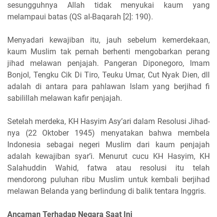
sesungguhnya Allah tidak menyukai kaum yang
melampaui batas (QS al-Baqarah [2]: 190).
Menyadari kewajiban itu, jauh sebelum kemerdekaan,
kaum Muslim tak pernah berhenti mengobarkan perang
jihad melawan penjajah. Pangeran Diponegoro, Imam
Bonjol, Tengku Cik Di Tiro, Teuku Umar, Cut Nyak Dien, dll
adalah di antara para pahlawan Islam yang berjihad fi
sabilillah melawan kafir penjajah.
Setelah merdeka, KH Hasyim Asy’ari dalam Resolusi Jihad-
nya (22 Oktober 1945) menyatakan bahwa membela
Indonesia sebagai negeri Muslim dari kaum penjajah
adalah kewajiban syar’i. Menurut cucu KH Hasyim, KH
Salahuddin Wahid, fatwa atau resolusi itu telah
mendorong puluhan ribu Muslim untuk kembali berjihad
melawan Belanda yang berlindung di balik tentara Inggris.
Ancaman Terhadap Negara Saat Ini