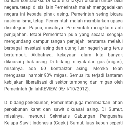
bahkan kontradiksi. Di satu sisi rakyat disuruh untuk bela
negara, tetapi di sisi lain Pemerintah malah menggadaikan
negara ini kepada pihak asing. Pemerintah sering bicara
nasionalisme, tetapi Pemerintah malah membiarkan upaya
disintegrasi Papua, misalnya. Pemerintah mengklaim anti
penjajahan, tetapi Pemerintah pula yang secara sengaja
mengundang campur tangan penjajah, terutama melalui
berbagai investasi asing dan utang luar negeri yang terus
bertumpuk. Akibatnya, kekayaan alam kita banyak
dikuasai pihak asing. Di bidang minyak dan gas (migas),
misalnya, ada 60 kontraktor asing. Mereka telah
menguasai hampir 90% migas. Semua itu terjadi lantaran
kebijakan liberalisasi di sektor tambang dan migas oleh
Pemerintah (InilahREVIEW, 05/II/10/2012).
Di bidang perkebunan, Pemerintah juga membiarkan lahan
perkebunan karet dan sawit dikuasai asing. Di Sumut,
misalnya, menurut Sekretaris Gabungan Pengusaha
Kelapa Sawit Indonesia (Gapki) Sumut, luas kebun seperti