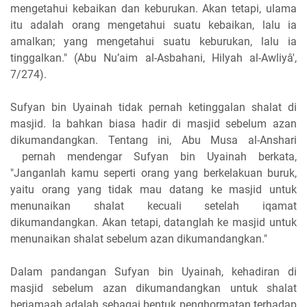
mengetahui kebaikan dan keburukan. Akan tetapi, ulama
itu adalah orang mengetahui suatu kebaikan, lalu ia
amalkan; yang mengetahui suatu keburukan, lalu ia
tinggalkan." (Abu Nu’aim al-Asbahani, Hilyah al-Awliyâ',
7/274).
Sufyan bin Uyainah tidak pernah ketinggalan shalat di
masjid. Ia bahkan biasa hadir di masjid sebelum azan
dikumandangkan. Tentang ini, Abu Musa al-Anshari
pernah mendengar Sufyan bin Uyainah berkata,
"Janganlah kamu seperti orang yang berkelakuan buruk,
yaitu orang yang tidak mau datang ke masjid untuk
menunaikan shalat kecuali setelah iqamat
dikumandangkan. Akan tetapi, datanglah ke masjid untuk
menunaikan shalat sebelum azan dikumandangkan."
Dalam pandangan Sufyan bin Uyainah, kehadiran di
masjid sebelum azan dikumandangkan untuk shalat
berjamaah adalah sebagai bentuk penghormatan terhadap