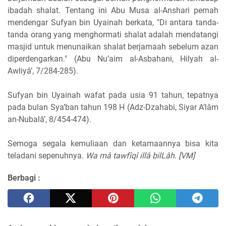
ibadah shalat. Tentang ini Abu Musa al-Anshari pernah
mendengar Sufyan bin Uyainah berkata, "Di antara tanda-
tanda orang yang menghormati shalat adalah mendatangi
masjid untuk menunaikan shalat berjamaah sebelum azan
diperdengarkan." (Abu Nu’aim al-Asbahani, Hilyah al-
Awliyâ’, 7/284-285).
Sufyan bin Uyainah wafat pada usia 91 tahun, tepatnya
pada bulan Sya’ban tahun 198 H (Adz-Dzahabi, Siyar A’lâm
an-Nubalâ’, 8/454-474).
Semoga segala kemuliaan dan ketamaannya bisa kita
teladani sepenuhnya.
Wa mâ tawfîqî illâ bilLâh. [VM]
Berbagi :