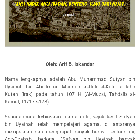
Oleh: Arif B. Iskandar
Nama lengkapnya adalah Abu Muhammad Sufyan bin
Uyainah bin Abi Imran Maimun al-Hilli al-Kufi. Ia lahir
Kufah (Irak) pada tahun 107 H (Al-Muzzi, Tahdzîb al-
Kamâl, 11/177-178).
Sebagaimana kebiasaan ulama dulu, sejak kecil Sufyan
bin Uyainah telah mempelajari agama, di antaranya
mempelajari dan menghapal banyak hadis. Tentang ini,
Adz-Dzahabi berkata, "Sufyan bin Uyainah banyak