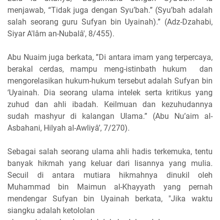
menjawab, “Tidak juga dengan Syu’bah.” (Syu’bah adalah
salah seorang guru Sufyan bin Uyainah).” (Adz-Dzahabi,
Siyar A'lâm an-Nubalâ', 8/455).
Abu Nuaim juga berkata, ”Di antara imam yang terpercaya,
berakal cerdas, mampu meng-istinbath hukum dan
mengorelasikan hukum-hukum tersebut adalah Sufyan bin
‘Uyainah. Dia seorang ulama intelek serta kritikus yang
zuhud dan ahli ibadah. Keilmuan dan kezuhudannya
sudah mashyur di kalangan Ulama.” (Abu Nu’aim al-
Asbahani, Hilyah al-Awliyâ’, 7/270).
Sebagai salah seorang ulama ahli hadis terkemuka, tentu
banyak hikmah yang keluar dari lisannya yang mulia.
Secuil di antara mutiara hikmahnya dinukil oleh
Muhammad bin Maimun al-Khayyath yang pernah
mendengar Sufyan bin Uyainah berkata, "Jika waktu
siangku adalah ketololan