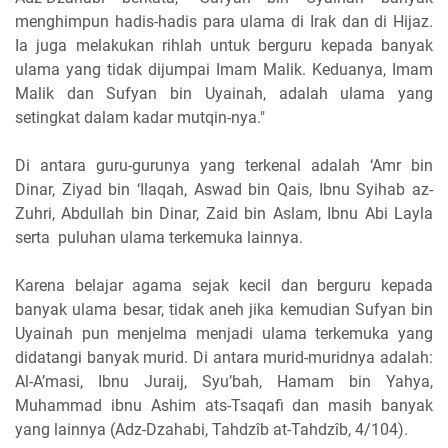
menghimpun hadis-hadis para ulama di Irak dan di Hijaz.
Ia juga melakukan rihlah untuk berguru kepada banyak
ulama yang tidak dijumpai Imam Malik. Keduanya, Imam
Malik dan Sufyan bin Uyainah, adalah ulama yang
setingkat dalam kadar mutqin-nya."
Di antara guru-gurunya yang terkenal adalah ‘Amr bin
Dinar, Ziyad bin ‘Ilaqah, Aswad bin Qais, Ibnu Syihab az-
Zuhri, Abdullah bin Dinar, Zaid bin Aslam, Ibnu Abi Layla
serta puluhan ulama terkemuka lainnya.
Karena belajar agama sejak kecil dan berguru kepada
banyak ulama besar, tidak aneh jika kemudian Sufyan bin
Uyainah pun menjelma menjadi ulama terkemuka yang
didatangi banyak murid. Di antara murid-muridnya adalah:
Al-A’masi, Ibnu Juraij, Syu’bah, Hamam bin Yahya,
Muhammad ibnu Ashim ats-Tsaqafi dan masih banyak
yang lainnya (Adz-Dzahabi, Tahdzîb at-Tahdzîb, 4/104).