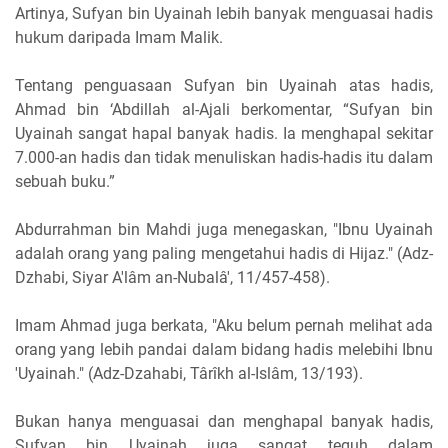
Artinya, Sufyan bin Uyainah lebih banyak menguasai hadis
hukum daripada Imam Malik.
Tentang penguasaan Sufyan bin Uyainah atas hadis,
Ahmad bin ‘Abdillah al-Ajali berkomentar, “Sufyan bin
Uyainah sangat hapal banyak hadis. Ia menghapal sekitar
7.000-an hadis dan tidak menuliskan hadis-hadis itu dalam
sebuah buku.”
Abdurrahman bin Mahdi juga menegaskan, "Ibnu Uyainah
adalah orang yang paling mengetahui hadis di Hijaz." (Adz-
Dzhabi, Siyar A'lâm an-Nubalâ', 11/457-458).
Imam Ahmad juga berkata, "Aku belum pernah melihat ada
orang yang lebih pandai dalam bidang hadis melebihi Ibnu
'Uyainah." (Adz-Dzahabi, Târîkh al-Islâm, 13/193).
Bukan hanya menguasai dan menghapal banyak hadis,
Sufyan bin Uyainah juga sangat teguh dalam