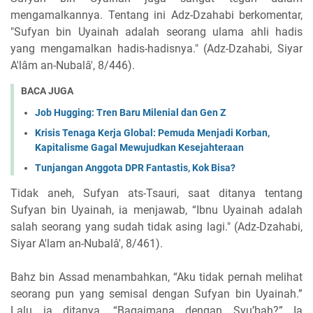
mengamalkannya. Tentang ini Adz-Dzahabi berkomentar,
"Sufyan bin Uyainah adalah seorang ulama ahli hadis
yang mengamalkan hadis-hadisnya." (Adz-Dzahabi, Siyar
A'lâm an-Nubalâ', 8/446).
BACA JUGA
Job Hugging: Tren Baru Milenial dan Gen Z
Krisis Tenaga Kerja Global: Pemuda Menjadi Korban,
Kapitalisme Gagal Mewujudkan Kesejahteraan
Tunjangan Anggota DPR Fantastis, Kok Bisa?
Tidak aneh, Sufyan ats-Tsauri, saat ditanya tentang
Sufyan bin Uyainah, ia menjawab, “Ibnu Uyainah adalah
salah seorang yang sudah tidak asing lagi." (Adz-Dzahabi,
Siyar A'lam an-Nubalâ', 8/461).
Bahz bin Assad menambahkan, “Aku tidak pernah melihat
seorang pun yang semisal dengan Sufyan bin Uyainah.”
Lalu ia ditanya, “Bagaimana dengan Syu’bah?” Ia