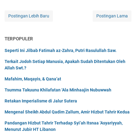
Postingan Lebih Baru
Postingan Lama
TERPOPULER
Seperti Ini Jilbab Fatimah az-Zahra, Putri Rasulullah Saw.
Terkait Jodoh Setiap Manusia, Apakah Sudah Ditentukan Oleh
Allah Swt.?
Mafahim, Maqayis, & Qana’at
Tsumma Takuunu Khilafatan ‘Ala Minhaajin Nubuwwah
Retakan Imperialisme di Jalur Sutera
Mengenal Sheikh Abdul Qadim Zallum, Amir Hizbut Tahrir Kedua
Pandangan Hizbut Tahrir Terhadap Syi’ah Itsnaa ‘Asyariyyah,
Menurut Jubir HT Libanon