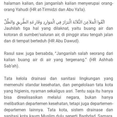
halaman kalian, dan janganlah kalian menyerupai orang-
orang Yahudi (HR at-Tirmidzi dan Abu Ya’la).
اتَّقُوا الْمَلاَعِنَ الثَّلاَثَةَ الْبَرَازَ فِي الْمَوَارِدِ وَقَارِعَةِ الطَّرِيقِ وَالظِّلِّ
Jauhilah tiga hal yang dilaknat, yaitu buang air dan
kotoran di sumber/saluran air, di pinggir atau tengah jalan
dan di tempat berteduh (HR Abu Dawud).
Rasul saw. juga bersabda, “Janganlah salah seorang dari
kalian buang air di air yang tergenang.” (HR Ashhab
Sab’ah).
Tata kelola drainasi dan sanitasi lingkungan yang
memenuhi standar kesehatan, dan pengelolaan tata kota
yang higienis, nyaman sekaligus asri. Tentu saja itu hanya
bisa direalisasikan melalui negara, bukan hanya
melibatkan departemen kesehatan, tetapi juga departemen-
departemen lainnya. Tata kota, sistem drainase dan
sanitasi kota kaum Muslim dulu seperti Baghdad, Samara,