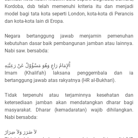
Kordoba, dsb telah memenuhi kriteria itu dan menjadi
model bagi tata kota seperti London, kota-kota di Perancis
dan kota-kota lain di Eropa.
Negara bertanggung jawab menjamin pemenuhan
kebutuhan dasar baik pembangunan jamban atau lainnya.
Nabi saw. bersabda:
اْلإِمَامُ رَاعٍ وَهُوَ مَسْؤُوْلٌ عَنْ رَعِيَّتِهِ
Imam (Khalifah) laksana penggembala dan ia
bertanggung jawab atas rakyatnya (HR al-Bukhari).
Tidak terpenuhi atau terjaminnya kesehatan dan
ketersediaan jamban akan mendatangkan dharar bagi
masyarakat. Dharar (kemadaratan) wajib dihilangkan.
Nabi bersabda:
لاَ ضَرَرَ وَلاَ ضِرَارً