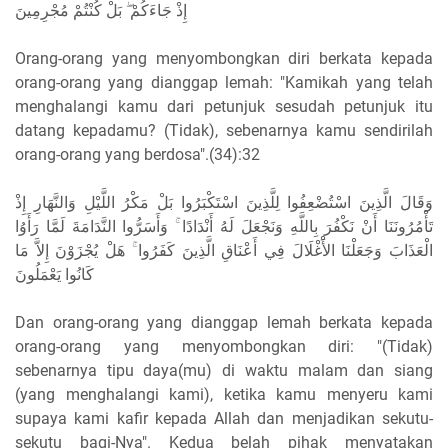
ﺇِﺫْ ﺟَﺎءَﻛُﻢْ ۖ ﺑَﻞْ ﻛُﻨْﺘُﻢْ ﻣُﺠْﺮِﻣِﻴﻦَ
Orang-orang yang menyombongkan diri berkata kepada
orang-orang yang dianggap lemah: "Kamikah yang telah
menghalangi kamu dari petunjuk sesudah petunjuk itu
datang kepadamu? (Tidak), sebenarnya kamu sendirilah
orang-orang yang berdosa".(34):32
ﻭَﻗَﺎﻝَ ﺍﻟَّﺬِﻳﻦَ ﺍﺳْﺘُﻀْﻌِﻔُﻮﺍ ﻟِﻠَّﺬِﻳﻦَ ﺍﺳْﺘَﻜْﺒَﺮُﻭﺍ ﺑَﻞْ ﻣَﻜْﺮُ ﺍﻟﻠَّﻴْﻞِ ﻭَﺍﻟﻨَّﻬَﺎﺭِ ﺇِﺫْ
ﺗَﺄْﻣُﺮُﻭﻧَﻨَﺎ ﺃَﻥْ ﻧَﻜْﻔُﺮَ ﺑِﺎﻟﻠَّﻪِ ﻭَﻧَﺠْﻌَﻞَ ﻟَﻪُ ﺃَﻧْﺪَﺍﺩًﺍ ۚ ﻭَﺃَﺳَﺮُّﻭﺍ ﺍﻟﻨَّﺪَﺍﻣَﺔَ ﻟَﻤَّﺎ ﺭَﺃَﻭُﺍ
ﺍﻟْﻌَﺬَﺍﺏَ ﻭَﺟَﻌَﻠْﻨَﺎ ﺍﻷَْﻏْﻠَﺎﻝَ ﻓِﻲ ﺃَﻋْﻨَﺎﻕِ ﺍﻟَّﺬِﻳﻦَ ﻛَﻔَﺮُﻭﺍ ۚ ﻫَﻞْ ﻳُﺠْﺰَﻭْﻥَ ﺇِﻻَّ ﻣَﺎ
ﻛَﺎﻧُﻮﺍ ﻳَﻌْﻤَﻠُﻮﻥَ
Dan orang-orang yang dianggap lemah berkata kepada
orang-orang yang menyombongkan diri: "(Tidak)
sebenarnya tipu daya(mu) di waktu malam dan siang
(yang menghalangi kami), ketika kamu menyeru kami
supaya kami kafir kepada Allah dan menjadikan sekutu-
sekutu bagi-Nya". Kedua belah pihak menyatakan