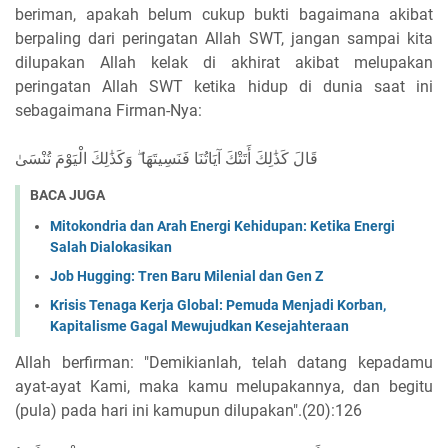
beriman, apakah belum cukup bukti bagaimana akibat
berpaling dari peringatan Allah SWT, jangan sampai kita
dilupakan Allah kelak di akhirat akibat melupakan
peringatan Allah SWT ketika hidup di dunia saat ini
sebagaimana Firman-Nya:
ﻗَﺎﻝَ ﻛَﺬَٰﻟِﻚَ ﺃَﺗَﺘْﻚَ ﺁﻳَﺎﺗُﻨَﺎ ﻓَﻨَﺴِﻴﺘَﻬَﺎ ۖ ﻭَﻛَﺬَٰﻟِﻚَ ﺍﻟْﻴَﻮْﻡَ ﺗُﻨْﺴَﻰٰ
BACA JUGA
Mitokondria dan Arah Energi Kehidupan: Ketika Energi
Salah Dialokasikan
Job Hugging: Tren Baru Milenial dan Gen Z
Krisis Tenaga Kerja Global: Pemuda Menjadi Korban,
Kapitalisme Gagal Mewujudkan Kesejahteraan
Allah berfirman: "Demikianlah, telah datang kepadamu
ayat-ayat Kami, maka kamu melupakannya, dan begitu
(pula) pada hari ini kamupun dilupakan".(20):126