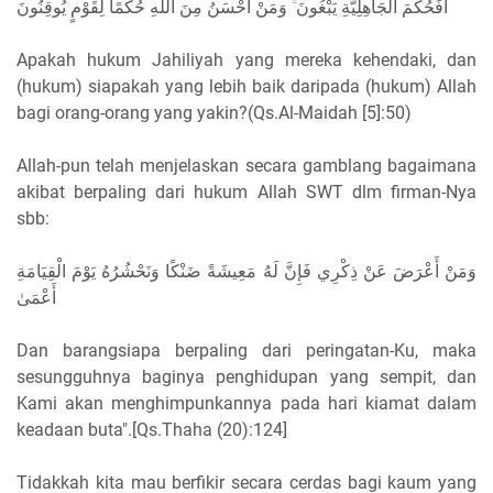
ﺃَﻓَﺤُﻜْﻢَ ﺍﻟْﺠَﺎﻫِﻠِﻴَّﺔِ ﻳَﺒْﻐُﻮﻥَ ۚ ﻭَﻣَﻦْ ﺃَﺣْﺴَﻦُ ﻣِﻦَ ﺍﻟﻠَّﻪِ ﺣُﻜْﻤًﺎ ﻟِﻘَﻮْﻡٍ ﻳُﻮﻗِﻨُﻮﻥَ
Apakah hukum Jahiliyah yang mereka kehendaki, dan
(hukum) siapakah yang lebih baik daripada (hukum) Allah
bagi orang-orang yang yakin?(Qs.Al-Maidah [5]:50)
Allah-pun telah menjelaskan secara gamblang bagaimana
akibat berpaling dari hukum Allah SWT dlm firman-Nya
sbb:
ﻭَﻣَﻦْ ﺃَﻋْﺮَﺽَ ﻋَﻦْ ﺫِﻛْﺮِﻱ ﻓَﺈِﻥَّ ﻟَﻪُ ﻣَﻌِﻴﺸَﺔً ﺿَﻨْﻜًﺎ ﻭَﻧَﺤْﺸُﺮُﻩُ ﻳَﻮْﻡَ ﺍﻟْﻘِﻴَﺎﻣَﺔِ
ﺃَﻋْﻤَﻰٰ
Dan barangsiapa berpaling dari peringatan-Ku, maka
sesungguhnya baginya penghidupan yang sempit, dan
Kami akan menghimpunkannya pada hari kiamat dalam
keadaan buta".[Qs.Thaha (20):124]
Tidakkah kita mau berfikir secara cerdas bagi kaum yang