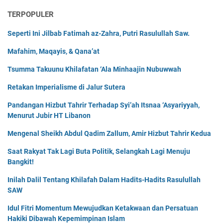
TERPOPULER
Seperti Ini Jilbab Fatimah az-Zahra, Putri Rasulullah Saw.
Mafahim, Maqayis, & Qana’at
Tsumma Takuunu Khilafatan ‘Ala Minhaajin Nubuwwah
Retakan Imperialisme di Jalur Sutera
Pandangan Hizbut Tahrir Terhadap Syi’ah Itsnaa ‘Asyariyyah,
Menurut Jubir HT Libanon
Mengenal Sheikh Abdul Qadim Zallum, Amir Hizbut Tahrir Kedua
Saat Rakyat Tak Lagi Buta Politik, Selangkah Lagi Menuju
Bangkit!
Inilah Dalil Tentang Khilafah Dalam Hadits-Hadits Rasulullah
SAW
Idul Fitri Momentum Mewujudkan Ketakwaan dan Persatuan
Hakiki Dibawah Kepemimpinan Islam