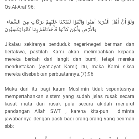
Qs.Al-Araf 96:
ﻭَﻟَﻮْ ﺃَﻥَّ ﺃَﻫْﻞَ ﺍﻟْﻘُﺮَﻯٰ ﺁﻣَﻨُﻮﺍ ﻭَﺍﺗَّﻘَﻮْﺍ ﻟَﻔَﺘَﺤْﻨَﺎ ﻋَﻠَﻴْﻬِﻢْ ﺑَﺮَﻛَﺎﺕٍ ﻣِﻦَ ﺍﻟﺴَّﻤَﺎءِ
ﻭَﺍﻷَْﺭْﺽِ ﻭَﻟَٰﻜِﻦْ ﻛَﺬَّﺑُﻮﺍ ﻓَﺄَﺧَﺬْﻧَﺎﻫُﻢْ ﺑِﻤَﺎ ﻛَﺎﻧُﻮﺍ ﻳَﻜْﺴِﺒُﻮﻥَ
Jikalau sekiranya penduduk negeri-negeri beriman dan
bertakwa, pastilah Kami akan melimpahkan kepada
mereka berkah dari langit dan bumi, tetapi mereka
mendustakan (ayat-ayat Kami) itu, maka Kami siksa
mereka disebabkan perbuatannya.(7):96
Maka dari itu bagi kaum Muslimin tidak sepantasnya
mempertahankan sistem yang sudah jelas rusak secara
kasat mata dan rusak pula secara akidah menurut
pandangan Allah SWT , karena kita-pun diminta
jawabannya dengan pasti bagi orang-orang yang beriman
sbb: