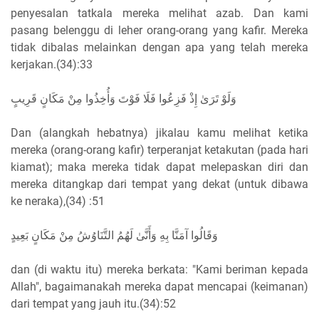
penyesalan tatkala mereka melihat azab. Dan kami
pasang belenggu di leher orang-orang yang kafir. Mereka
tidak dibalas melainkan dengan apa yang telah mereka
kerjakan.(34):33
ﻭَﻟَﻮْ ﺗَﺮَﻯٰ ﺇِﺫْ ﻓَﺰِﻋُﻮﺍ ﻓَﻠَﺎ ﻓَﻮْﺕَ ﻭَﺃُﺧِﺬُﻭﺍ ﻣِﻦْ ﻣَﻜَﺎﻥٍ ﻗَﺮِﻳﺐٍ
Dan (alangkah hebatnya) jikalau kamu melihat ketika
mereka (orang-orang kafir) terperanjat ketakutan (pada hari
kiamat); maka mereka tidak dapat melepaskan diri dan
mereka ditangkap dari tempat yang dekat (untuk dibawa
ke neraka),(34) :51
ﻭَﻗَﺎﻟُﻮﺍ ﺁﻣَﻨَّﺎ ﺑِﻪِ ﻭَﺃَﻧَّﻰٰ ﻟَﻬُﻢُ ﺍﻟﺘَّﻨَﺎﻭُﺵُ ﻣِﻦْ ﻣَﻜَﺎﻥٍ ﺑَﻌِﻴﺪٍ
dan (di waktu itu) mereka berkata: "Kami beriman kepada
Allah", bagaimanakah mereka dapat mencapai (keimanan)
dari tempat yang jauh itu.(34):52