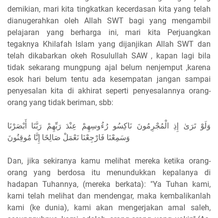
demikian, mari kita tingkatkan kecerdasan kita yang telah
dianugerahkan oleh Allah SWT bagi yang mengambil
pelajaran yang berharga ini, mari kita Perjuangkan
tegaknya Khilafah Islam yang dijanjikan Allah SWT dan
telah dikabarkan okeh Rosulullah SAW , kapan lagi bila
tidak sekarang mungpung ajal belum nenjemput ,karena
esok hari belum tentu ada kesempatan jangan sampai
penyesalan kita di akhirat seperti penyesalannya orang-
orang yang tidak beriman, sbb:
ﻭَﻟَﻮْ ﺗَﺮَﻯٰ ﺇِﺫِ ﺍﻟْﻤُﺠْﺮِﻣُﻮﻥَ ﻧَﺎﻛِﺴُﻮ ﺭُءُﻭﺳِﻬِﻢْ ﻋِﻨْﺪَ ﺭَﺑِّﻬِﻢْ ﺭَﺑَّﻨَﺎ ﺃَﺑْﺼَﺮْﻧَﺎ
ﻭَﺳَﻤِﻌْﻨَﺎ ﻓَﺎﺭْﺟِﻌْﻨَﺎ ﻧَﻌْﻤَﻞْ ﺻَﺎﻟِﺤًﺎ ﺇِﻧَّﺎ ﻣُﻮﻗِﻨُﻮﻥَ
Dan, jika sekiranya kamu melihat mereka ketika orang-
orang yang berdosa itu menundukkan kepalanya di
hadapan Tuhannya, (mereka berkata): "Ya Tuhan kami,
kami telah melihat dan mendengar, maka kembalikanlah
kami (ke dunia), kami akan mengerjakan amal saleh,