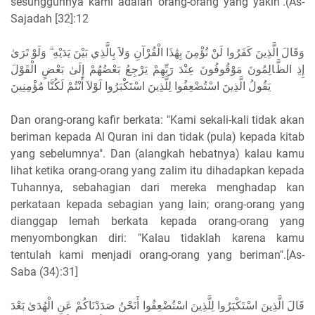
sesungguhnya kami adalah orang-orang yang yakin".(As-
Sajadah [32]:12
ﻭَﻗَﺎﻝَ ﺍﻟَّﺬِﻳﻦَ ﻛَﻔَﺮُﻭﺍ ﻟَﻦْ ﻧُﺆْﻣِﻦَ ﺑِﻬَٰﺬَﺍ ﺍﻟْﻘُﺮْﺁﻥِ ﻭَﻻَ ﺑِﺎﻟَّﺬِﻱ ﺑَﻴْﻦَ ﻳَﺪَﻳْﻪِ ۗ ﻭَﻟَﻮْ ﺗَﺮَﻯٰ
ﺇِﺫِ ﺍﻟﻆَّﺎﻟِﻤُﻮﻥَ ﻣَﻮْﻗُﻮﻓُﻮﻥَ ﻋِﻨْﺪَ ﺭَﺑِّﻬِﻢْ ﻳَﺮْﺟِﻊُ ﺑَﻌْﻀُﻬُﻢْ ﺇِﻟَﻰٰ ﺑَﻌْﺾٍ ﺍﻟْﻘَﻮْﻝَ
ﻳَﻘُﻮﻝُ ﺍﻟَّﺬِﻳﻦَ ﺍﺳْﺘُﻀْﻌِﻔُﻮﺍ ﻟِﻠَّﺬِﻳﻦَ ﺍﺳْﺘَﻜْﺒَﺮُﻭﺍ ﻟَﻮْﻻَ ﺃَﻧْﺘُﻢْ ﻟَﻜُﻨَّﺎ ﻣُﺆْﻣِﻨِﻴﻦَ
Dan orang-orang kafir berkata: "Kami sekali-kali tidak akan
beriman kepada Al Quran ini dan tidak (pula) kepada kitab
yang sebelumnya". Dan (alangkah hebatnya) kalau kamu
lihat ketika orang-orang yang zalim itu dihadapkan kepada
Tuhannya, sebahagian dari mereka menghadap kan
perkataan kepada sebagian yang lain; orang-orang yang
dianggap lemah berkata kepada orang-orang yang
menyombongkan diri: "Kalau tidaklah karena kamu
tentulah kami menjadi orang-orang yang beriman".[As-
Saba (34):31]
ﻗَﺎﻝَ ﺍﻟَّﺬِﻳﻦَ ﺍﺳْﺘَﻜْﺒَﺮُﻭﺍ ﻟِﻠَّﺬِﻳﻦَ ﺍﺳْﺘُﻀْﻌِﻔُﻮﺍ ﺃَﻧَﺤْﻦُ ﺻَﺪَﺩْﻧَﺎﻛُﻢْ ﻋَﻦِ ﺍﻟْﻬُﺪَﻯٰ ﺑَﻌْﺪَ