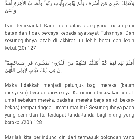
ﻭَﻛَﺬَٰﻟِﻚَ ﻧَﺠْﺰِﻱ ﻣَﻦْ ﺃَﺳْﺮَﻑَ ﻭَﻟَﻢْ ﻳُﺆْﻣِﻦْ ﺑِﺂﻳَﺎﺕِ ﺭَﺑِّﻪِ ۚ ﻭَﻟَﻌَﺬَﺍﺏُ ﺍﻵْﺧِﺮَﺓِ ﺃَﺷَﺪُّ
ﻭَﺃَﺑْﻘَﻰٰ
Dan demikianlah Kami membalas orang yang melampaui
batas dan tidak percaya kepada ayat-ayat Tuhannya. Dan
sesungguhnya azab di akhirat itu lebih berat dan lebih
kekal.(20):127
ﺃَﻓَﻠَﻢْ ﻳَﻬْﺪِ ﻟَﻬُﻢْ ﻛَﻢْ ﺃَﻫْﻠَﻜْﻨَﺎ ﻗَﺒْﻠَﻬُﻢْ ﻣِﻦَ ﺍﻟْﻘُﺮُﻭﻥِ ﻳَﻤْﺸُﻮﻥَ ﻓِﻲ ﻣَﺴَﺎﻛِﻨِﻬِﻢْ ۗ
ﺇِﻥَّ ﻓِﻲ ﺫَٰﻟِﻚَ ﻵَﻳَﺎﺕٍ ﻷُِﻭﻟِﻲ ﺍﻟﻨُّﻬَﻰٰ
Maka tidakkah menjadi petunjuk bagi mereka (kaum
musyrikin) berapa banyaknya Kami membinasakan umat-
umat sebelum mereka, padahal mereka berjalan (di bekas-
bekas) tempat tinggal umat-umat itu? Sesungguhnya pada
yang demikian itu terdapat tanda-tanda bagi orang yang
berakal.(20 ):128
Marilah kita berlindung diri dari termasuk golongan yang