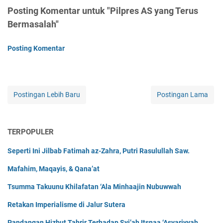
Posting Komentar untuk "Pilpres AS yang Terus
Bermasalah"
Posting Komentar
Postingan Lebih Baru
Postingan Lama
TERPOPULER
Seperti Ini Jilbab Fatimah az-Zahra, Putri Rasulullah Saw.
Mafahim, Maqayis, & Qana’at
Tsumma Takuunu Khilafatan ‘Ala Minhaajin Nubuwwah
Retakan Imperialisme di Jalur Sutera
Pandangan Hizbut Tahrir Terhadap Syi’ah Itsnaa ‘Asyariyyah,