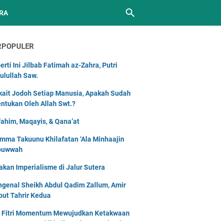
RA
RPOPULER
erti Ini Jilbab Fatimah az-Zahra, Putri
ulullah Saw.
kait Jodoh Setiap Manusia, Apakah Sudah
entukan Oleh Allah Swt.?
ahim, Maqayis, & Qana’at
mma Takuunu Khilafatan ‘Ala Minhaajin
buwwah
akan Imperialisme di Jalur Sutera
genal Sheikh Abdul Qadim Zallum, Amir
but Tahrir Kedua
l Fitri Momentum Mewujudkan Ketakwaan