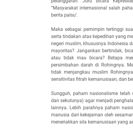
pelanggaran. Juru bicara Kepres
“Masyarakat internasional salah pah
berita palsu’.
Maka sebagai pemimpin tertinggi su
serta tindakan atas kepedihan yang 
negeri muslim, khususnya Indonesia 
mayoritas? Jangankan bertindak, bica
atau tidak mau bicara? Betapa me
persimbahan darah di Rohingnya. Me
tidak menjangkau muslim Rohingnya
sensitivitas fitrah kemanusiaan, dan 
Sungguh, paham nasionalisme telah 
dan sekutunya) agar menjadi penghala
lainnya. Lebih parahnya paham nasi
manusia dari kekejaman oleh sesaman
meneriakkan sila kemanusiaan yang ad