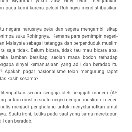
idenan Myanmar yakni Zaw Htay telah mengatakan
am pada kami karena pelobi Rohingya mendistribusikan
atu negara harusnya peka dan segera mengambil sikap
menimpa suku Rohingnya. Kemana para pemimpin negeri-
dan Malaysia sebagai tetangga dan berpenduduk muslim
ra saja tidak. Belum bicara, tidak tau mau bicara apa,
reka lamban bersikap, seolah masa bodoh terhadap
ngapa sinyal kemanusiaan yang adil dan beradab itu
? Apakah pagar nasionalisme telah mengurung rapat
belas kasih sesama?
ditempatkan secara sengaja oleh penjajah modern (AS
ng antara muslim suatu negeri dengan muslim di negeri
onalis menjadi penghalang untuk menyelamatkan umat
ya. Suatu ironi, ketika pada saat yang sama merekapun
il dan beradab.