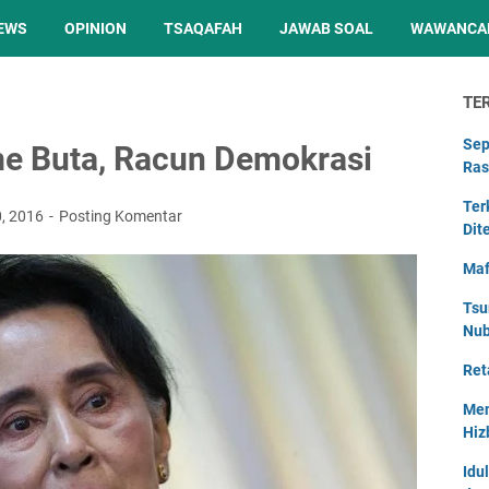
EWS
OPINION
TSAQAFAH
JAWAB SOAL
WAWANCA
TE
Sep
me Buta, Racun Demokrasi
Ras
Ter
0, 2016
Posting Komentar
Dit
Maf
Tsu
Nu
Ret
Men
Hiz
Idu