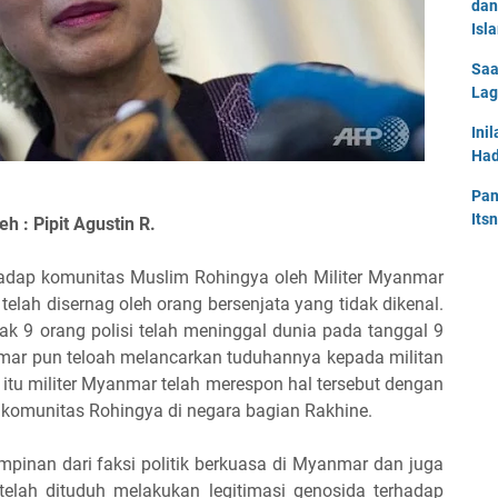
dan
Isl
Saa
Lag
Ini
Had
Pan
Its
eh : Pipit Agustin R.
erhadap komunitas Muslim Rohingya oleh Militer Myanmar
 telah disernag oleh orang bersenjata yang tidak dikenal.
yak 9 orang polisi telah meninggal dunia pada tanggal 9
mar pun teloah melancarkan tuduhannya kepada militan
 itu militer Myanmar telah merespon hal tersebut dengan
 komunitas Rohingya di negara bagian Rakhine.
pinan dari faksi politik berkuasa di Myanmar dan juga
telah dituduh melakukan legitimasi genosida terhadap