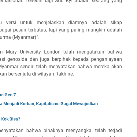
ernasional. Terlebih lagi Suu Kyi adalah seorang yang
u versi untuk menjelaskan diamnya adalah sikap
ebagai pesan terbatas, tapi yang paling mungkin adalah
r Burma (Myanmar)”.
een Mary University London telah mengatakan bahwa
masi genosida dan juga berpihak kepada penganiayaan
r Myanmar sendiri telah menyatakan bahwa mereka akan
n bersenjata di wilayah Rakhine.
an Gen Z
da Menjadi Korban, Kapitalisme Gagal Mewujudkan
 Kok Bisa?
menyatakan bahwa pihaknya menyangkal telah terjadi