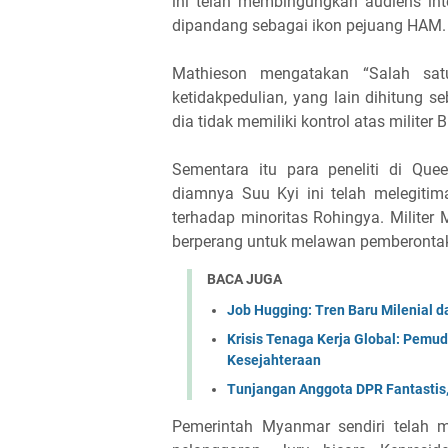
ini telah membingungkan audiens int
dipandang sebagai ikon pejuang HAM.
Mathieson mengatakan “Salah sat
ketidakpedulian, yang lain dihitung s
dia tidak memiliki kontrol atas milite
Sementara itu para peneliti di Qu
diamnya Suu Kyi ini telah melegiti
terhadap minoritas Rohingya. Milite
berperang untuk melawan pemberontaka
BACA JUGA
Job Hugging: Tren Baru Milenial d
Krisis Tenaga Kerja Global: Pemu
Kesejahteraan
Tunjangan Anggota DPR Fantastis,
Pemerintah Myanmar sendiri telah 