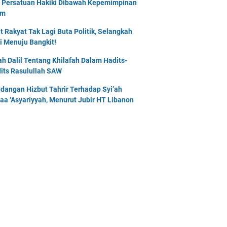
 Persatuan Hakiki Dibawah Kepemimpinan
am
t Rakyat Tak Lagi Buta Politik, Selangkah
i Menuju Bangkit!
lah Dalil Tentang Khilafah Dalam Hadits-
its Rasulullah SAW
dangan Hizbut Tahrir Terhadap Syi’ah
naa ‘Asyariyyah, Menurut Jubir HT Libanon