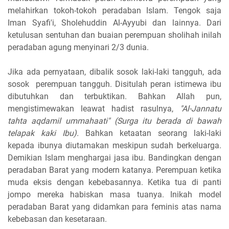
melahirkan tokoh-tokoh peradaban Islam. Tengok saja
Iman Syafi'i, Sholehuddin Al-Ayyubi dan lainnya. Dari
ketulusan sentuhan dan buaian perempuan sholihah inilah
peradaban agung menyinari 2/3 dunia.
Jika ada pernyataan, dibalik sosok laki-laki tangguh, ada
sosok perempuan tangguh. Disitulah peran istimewa ibu
dibutuhkan dan terbuktikan. Bahkan Allah pun,
mengistimewakan leawat hadist rasulnya,
"Al-Jannatu
tahta aqdamil ummahaati"
(Surga itu berada di bawah
telapak kaki Ibu).
Bahkan ketaatan seorang laki-laki
kepada ibunya diutamakan meskipun sudah berkeluarga.
Demikian Islam menghargai jasa ibu. Bandingkan dengan
peradaban Barat yang modern katanya. Perempuan ketika
muda eksis dengan kebebasannya. Ketika tua di panti
jompo mereka habiskan masa tuanya. Inikah model
peradaban Barat yang didamkan para feminis atas nama
kebebasan dan kesetaraan.