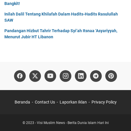
Bangkit!
Inilah Dalil Tentang Khilafah Dalam Hadits-Hadits Rasulullah
SAW
Pandangan Hizbut Tahrir Terhadap Syi’ah Itsnaa ‘Asyariyyah,
Menurut Jubir HT Libanon
Beranda
Contact Us
Laporkan Iklan
Privacy Policy
© 2023 -
Visi Muslim News - Berita Dunia Islam Hari Ini