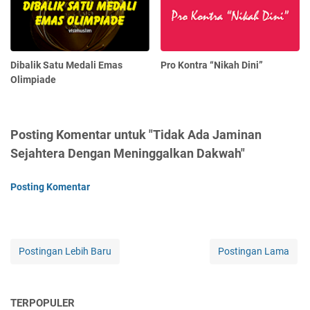
Dibalik Satu Medali Emas
Pro Kontra “Nikah Dini”
Olimpiade
Posting Komentar untuk "Tidak Ada Jaminan
Sejahtera Dengan Meninggalkan Dakwah"
Posting Komentar
Postingan Lebih Baru
Postingan Lama
TERPOPULER