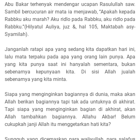
Abu Bakar terhenyak mendengar ucapan Rasulullah saw.
Sambil bercucuran air mata ia menjawab, “Apakah kepada
Rabbku aku marah? Aku ridlo pada Rabbku, aku ridlo pada
Rabbku.”(Hilyatul Auliya, juz &, hal 105, Maktabah asy-
Syamilah).
Janganlah ratapi apa yang sedang kita dapatkan hari ini,
lalu mata terpaku pada apa yang orang lain punya. Apa
yang kita punya saat ini hanyalah sementara, bukan
sebenarnya kepunyaan kita. Di sisi Allah jualah
sebenarnya yang kita minta.
Siapa yang menginginkan bagiannya di dunia, maka akan
Allah berikan bagiannya tapi tak ada untuknya di akhirat.
Tapi siapa yang menginginkan bagian di akhirat, akan
Allah tambahkan bagiannya. Allahu Akbar! Belum
cukupkah janji Allah itu menggetarkan hati kita?
Sungguh yang dicemaskan para waliyullah, para salafus