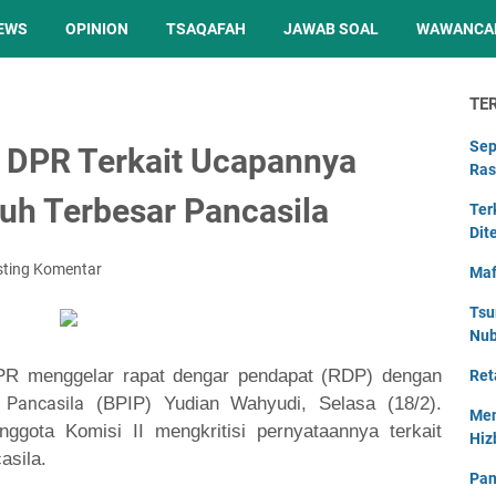
EWS
OPINION
TSAQAFAH
JAWAB SOAL
WAWANCA
TE
Sep
r DPR Terkait Ucapannya
Ras
h Terbesar Pancasila
Ter
Dit
sting Komentar
Maf
Tsu
Nu
PR menggelar rapat dengar pendapat (RDP) dengan
Ret
i
Pancasila
(BPIP) Yudian Wahyudi, Selasa (18/2).
Men
nggota Komisi II mengkritisi pernyataannya terkait
Hiz
asila.
Pan