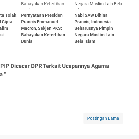
ta Tolak
Pernyataan Presiden
Nabi SAW Dihina
 Cipta
Prancis Emmanuel
Prancis, Indonesia
zalim
Macron, Sekjen PKS:
Seharusnya Pimpin
si
Bahayakan Ketertiban
Negara Muslim Lain
Dunia
Bela Islam
BPIP Dicecar DPR Terkait Ucapannya Agama
a "
Postingan Lama