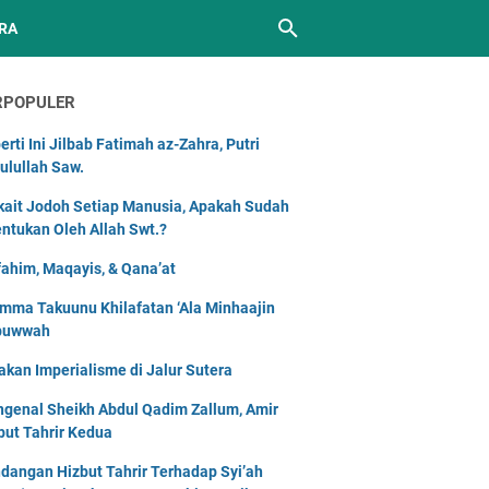
RA
RPOPULER
erti Ini Jilbab Fatimah az-Zahra, Putri
ulullah Saw.
kait Jodoh Setiap Manusia, Apakah Sudah
entukan Oleh Allah Swt.?
ahim, Maqayis, & Qana’at
mma Takuunu Khilafatan ‘Ala Minhaajin
buwwah
akan Imperialisme di Jalur Sutera
genal Sheikh Abdul Qadim Zallum, Amir
but Tahrir Kedua
dangan Hizbut Tahrir Terhadap Syi’ah