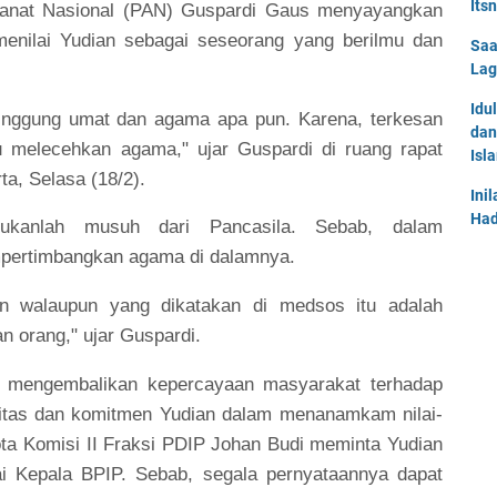
Its
Amanat Nasional (PAN) Guspardi Gaus menyayangkan
 menilai Yudian sebagai seseorang yang berilmu dan
Saa
Lag
Idu
inggung umat dan agama apa pun. Karena, terkesan
dan
u melecehkan agama," ujar Guspardi di ruang rapat
Isl
ta, Selasa (18/2).
Ini
Had
ukanlah musuh dari Pancasila. Sebab, dalam
pertimbangkan agama di dalamnya.
an walaupun yang dikatakan di medsos itu adalah
n orang," ujar Guspardi.
k mengembalikan kepercayaan masyarakat terhadap
itas dan komitmen Yudian dalam menanamkam nilai-
ota Komisi II Fraksi PDIP Johan Budi meminta Yudian
i Kepala BPIP. Sebab, segala pernyataannya dapat