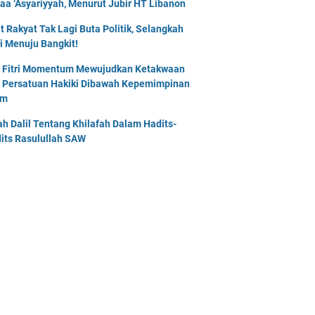
naa ‘Asyariyyah, Menurut Jubir HT Libanon
t Rakyat Tak Lagi Buta Politik, Selangkah
i Menuju Bangkit!
l Fitri Momentum Mewujudkan Ketakwaan
 Persatuan Hakiki Dibawah Kepemimpinan
am
lah Dalil Tentang Khilafah Dalam Hadits-
its Rasulullah SAW