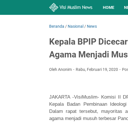
HOME
N
Beranda
/
Nasional
/
News
Kepala BPIP Diceca
Agama Menjadi Musu
Oleh Anonim
Rabu, Februari 19, 2020
Po
JAKARTA -VisiMuslim- Komisi II D
Kepala Badan Pembinaan Ideolog
Dalam rapat tersebut, mayoritas a
agama menjadi musuh terbesar Panc