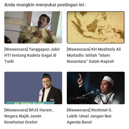
Anda mungkin menyukai postingan ini :
[Wawancara] Tanggapan Jubir
[Wawancara] KH Mushtafa Ali
HTI tentang Kudeta Gagal di
Murtadlo: Istilah “Islam
Turki
Nusantara” Salah-Kaprah
[Wawancara] BPJS Haram ,
[Wawancara] Rochmat S.
Negara Wajib Jamin
Labib: Umat Jangan Ikut
Kesehatan Gratis!
Agenda Barat