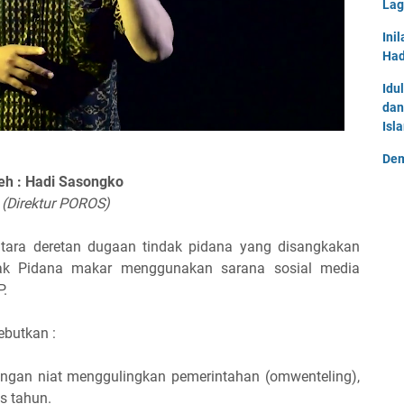
Lag
Ini
Had
Idu
dan
Isl
Dem
eh : Hadi Sasongko
(Direktur POROS)
ntara deretan dugaan tindak pidana yang disangkakan
dak Pidana makar menggunakan sarana sosial media
P.
butkan :
engan niat menggulingkan pemerintahan (omwenteling),
s tahun.