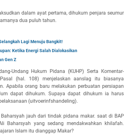
aksudkan dalam ayat pertama, dihukum penjara seumur
lamanya dua puluh tahun.
, Selangkah Lagi Menuju Bangkit!
upan: Ketika Energi Salah Dialokasikan
an Gen Z
ndang-Undang Hukum Pidana (KUHP) Serta Komentar-
asal (hal. 108) menjelaskan aanslag itu biasanya
n. Apabila orang baru melakukan perbuatan persiapan
 belum dapat dihukum. Supaya dapat dihukum ia harus
elaksanaan (uitvoerinfshandeling).
 Baharsyah jauh dari tindak pidana makar. saat di BAP
 Ali Baharsyah yang sedang mendakwahkan khilafah.
jaran Islam itu dianggap Makar?