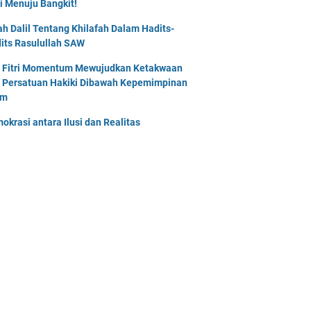
i Menuju Bangkit!
lah Dalil Tentang Khilafah Dalam Hadits-
its Rasulullah SAW
l Fitri Momentum Mewujudkan Ketakwaan
 Persatuan Hakiki Dibawah Kepemimpinan
am
okrasi antara Ilusi dan Realitas