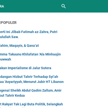
RA
RPOPULER
erti Ini Jilbab Fatimah az-Zahra, Putri
ulullah Saw.
ahim, Maqayis, & Qana’at
mma Takuunu Khilafatan ‘Ala Minhaajin
buwwah
akan Imperialisme di Jalur Sutera
dangan Hizbut Tahrir Terhadap Syi’ah
naa ‘Asyariyyah, Menurut Jubir HT Libanon
genal Sheikh Abdul Qadim Zallum, Amir
but Tahrir Kedua
t Rakyat Tak Lagi Buta Politik, Selangkah