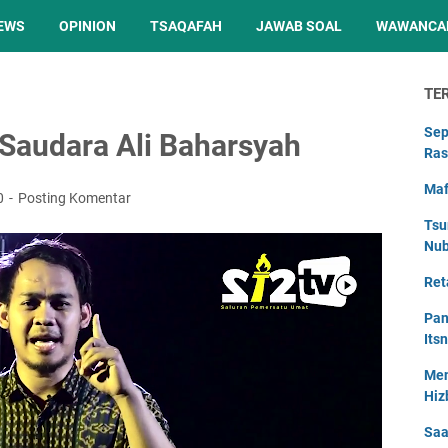
EWS
OPINION
TSAQAFAH
JAWAB SOAL
WAWANCA
TE
Sep
 Saudara Ali Baharsyah
Ras
Maf
20
Posting Komentar
Tsu
Nu
Ret
Pan
Its
Men
Hiz
Saa