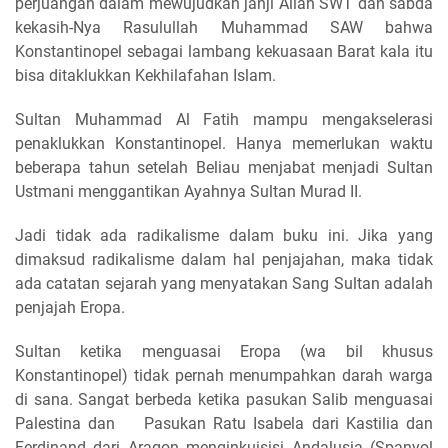
perjuangan dalam mewujudkan janji Allah SWT dan sabda
kekasih-Nya Rasulullah Muhammad SAW bahwa
Konstantinopel sebagai lambang kekuasaan Barat kala itu
bisa ditaklukkan Kekhilafahan Islam.
Sultan Muhammad Al Fatih mampu mengakselerasi
penaklukkan Konstantinopel. Hanya memerlukan waktu
beberapa tahun setelah Beliau menjabat menjadi Sultan
Ustmani menggantikan Ayahnya Sultan Murad II.
Jadi tidak ada radikalisme dalam buku ini. Jika yang
dimaksud radikalisme dalam hal penjajahan, maka tidak
ada catatan sejarah yang menyatakan Sang Sultan adalah
penjajah Eropa.
Sultan ketika menguasai Eropa (wa bil khusus
Konstantinopel) tidak pernah menumpahkan darah warga
di sana. Sangat berbeda ketika pasukan Salib menguasai
Palestina dan Pasukan Ratu Isabela dari Kastilia dan
Ferdinand dari Aragon menginkuisisi Andalusia (Spanyol