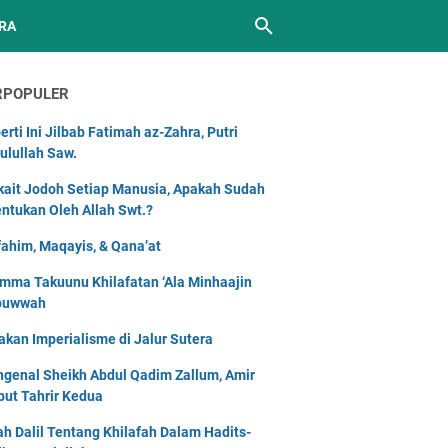
RA
RPOPULER
erti Ini Jilbab Fatimah az-Zahra, Putri
ulullah Saw.
kait Jodoh Setiap Manusia, Apakah Sudah
entukan Oleh Allah Swt.?
ahim, Maqayis, & Qana’at
mma Takuunu Khilafatan ‘Ala Minhaajin
buwwah
akan Imperialisme di Jalur Sutera
genal Sheikh Abdul Qadim Zallum, Amir
but Tahrir Kedua
lah Dalil Tentang Khilafah Dalam Hadits-