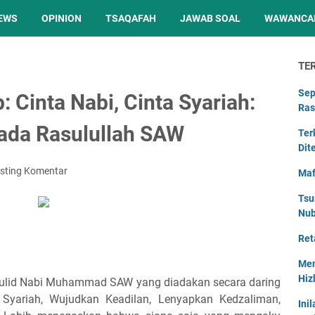
EWS
OPINION
TSAQAFAH
JAWAB SOAL
WAWANCA
TE
Sep
 Cinta Nabi, Cinta Syariah:
Ras
pada Rasulullah SAW
Ter
Dit
sting Komentar
Maf
Tsu
Nu
Ret
Men
Hiz
ulid Nabi Muhammad SAW yang diadakan secara daring
 Syariah, Wujudkan Keadilan, Lenyapkan Kedzaliman,
Ini