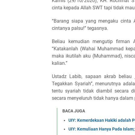
Kamis (29/10/2020), KH. Rochmat 
cinta kepada Allah SWT tapi tidak ma
“Barang siapa yang mengaku cinta 
cintanya palsu!” tegasnya.
Beliau kemudian mengutip firman A
“Katakanlah (Wahai Muhammad kepada
maka ikutilah aku (Muhammad), nisc
kalian.”
Ustadz Labib, sapaan akrab beliau
Tegakkan Syariah”, menurutnya adala
tentu syariah tidak diambil secara d
secara menyeluruh tidak hanya dalam p
BACA JUGA
UIY: Kemerdekaan Hakiki adalah
UIY: Kemuliaan Hanya Pada Islam