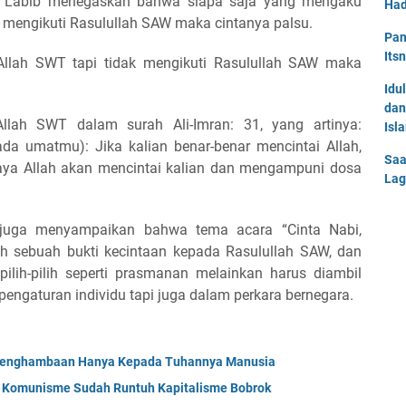
S Labib menegaskan bahwa siapa saja yang mengaku
Had
u mengikuti Rasulullah SAW maka cintanya palsu.
Pan
Its
Allah SWT tapi tidak mengikuti Rasulullah SAW maka
Idu
dan
llah SWT dalam surah Ali-Imran: 31, yang artinya:
Isl
 umatmu): Jika kalian benar-benar mencintai Allah,
Saa
aya Allah akan mencintai kalian dan mengampuni dosa
Lag
 juga menyampaikan bahwa tema acara “Cinta Nabi,
h sebuah bukti kecintaan kepada Rasulullah SAW, dan
ipilih-pilih seperti prasmanan melainkan harus diambil
engaturan individu tapi juga dalam perkara bernegara.
 Penghambaan Hanya Kepada Tuhannya Manusia
; Komunisme Sudah Runtuh Kapitalisme Bobrok