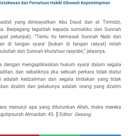
Ketakwaan dan Persatuan Hakiki Dibawah Kepemimpinan
dist yang diriwayatkan Abu Daud dan at Tirmidzi,
a: Berpegang teguhlah kepada sunnahku dan Sunnah
apat petunjuk). “Tentu itu termasuk Sunnah Nabi dan
an di tangan syara’ (bukan di tangan rakyat) inilah
ullah dan Sunnah khulafaur rasyidin,” jelasnya.
a dengan mengaplikasikan hukum syara’ dalam segala
dilan, dan sebaliknya jika sebuah perkara tidak diatur
i adalah kedzaliman dan segala tindakan yang tidak
akan dzalim dan pelakunya adalah orang yang dzalim
ara menurut apa yang diturunkan Allah, maka mereka
gutipsurah Almaidah: 45. [] Editor:
Gesang