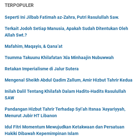
TERPOPULER
Seperti Ini Jilbab Fatimah az-Zahra, Putri Rasulullah Saw.
Terkait Jodoh Setiap Manusia, Apakah Sudah Ditentukan Oleh
Allah Swt.?
Mafahim, Maqayis, & Qana’at
Tsumma Takuunu Khilafatan ‘Ala Minhaajin Nubuwwah
Retakan Imperialisme di Jalur Sutera
Mengenal Sheikh Abdul Qadim Zallum, Amir Hizbut Tahrir Kedua
Inilah Dalil Tentang Khilafah Dalam Hadits-Hadits Rasulullah
SAW
Pandangan Hizbut Tahrir Terhadap Syi’ah Itsnaa ‘Asyariyyah,
Menurut Jubir HT Libanon
Idul Fitri Momentum Mewujudkan Ketakwaan dan Persatuan
Hakiki Dibawah Kepemimpinan Islam