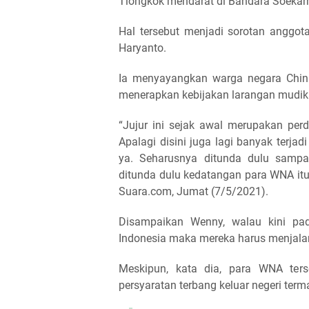
Tiongkok mendarat di Bandara Soekarn
Hal tersebut menjadi sorotan anggo
Haryanto.
Ia menyayangkan warga negara Chin
menerapkan kebijakan larangan mudik 
“Jujur ini sejak awal merupakan per
Apalagi disini juga lagi banyak terjad
ya. Seharusnya ditunda dulu sampa
ditunda dulu kedatangan para WNA itu 
Suara.com, Jumat (7/5/2021).
Disampaikan Wenny, walau kini pa
Indonesia maka mereka harus menjalani
Meskipun, kata dia, para WNA ter
persyaratan terbang keluar negeri term