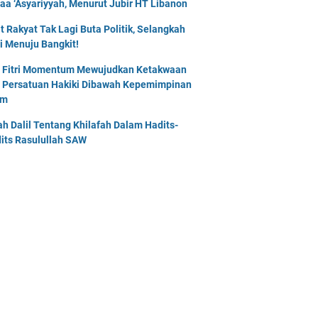
naa ‘Asyariyyah, Menurut Jubir HT Libanon
t Rakyat Tak Lagi Buta Politik, Selangkah
i Menuju Bangkit!
l Fitri Momentum Mewujudkan Ketakwaan
 Persatuan Hakiki Dibawah Kepemimpinan
am
lah Dalil Tentang Khilafah Dalam Hadits-
its Rasulullah SAW