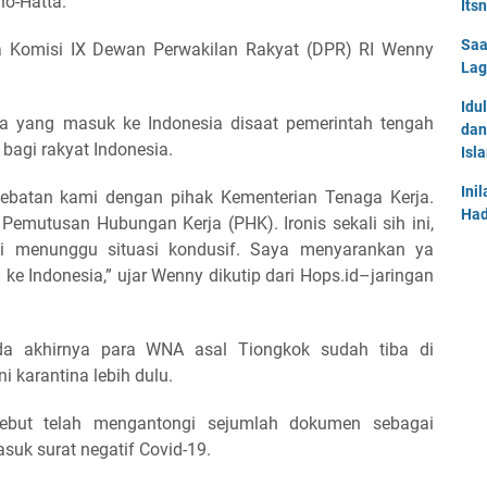
o-Hatta.
Its
Saa
ta Komisi IX Dewan Perwakilan Rakyat (DPR) RI Wenny
Lag
Idu
a yang masuk ke Indonesia disaat pemerintah tengah
dan
bagi rakyat Indonesia.
Isl
Ini
debatan kami dengan pihak Kementerian Tenaga Kerja.
Had
i Pemutusan Hubungan Kerja (PHK). Ironis sekali sih ini,
i menunggu situasi kondusif. Saya menyarankan ya
ke Indonesia,” ujar Wenny dikutip dari Hops.id–jaringan
da akhirnya para WNA asal Tiongkok sudah tiba di
 karantina lebih dulu.
sebut telah mengantongi sejumlah dokumen sebagai
asuk surat negatif Covid-19.