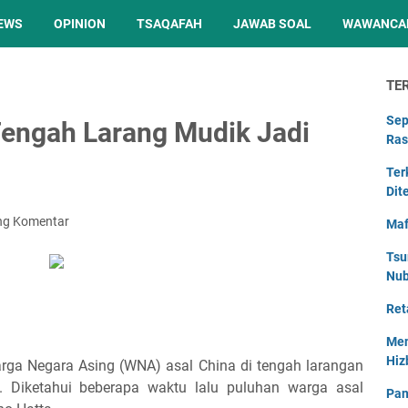
EWS
OPINION
TSAQAFAH
JAWAB SOAL
WAWANCA
TE
Sep
Tengah Larang Mudik Jadi
Ras
Ter
Dit
ng Komentar
Maf
Tsu
Nu
Ret
Men
Hiz
ga Negara Asing (WNA) asal China di tengah larangan
. Diketahui beberapa waktu lalu puluhan warga asal
Pan