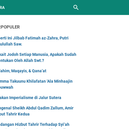
RA
RPOPULER
erti Ini Jilbab Fatimah az-Zahra, Putri
ulullah Saw.
kait Jodoh Setiap Manusia, Apakah Sudah
entukan Oleh Allah Swt.?
ahim, Maqayis, & Qana’at
mma Takuunu Khilafatan ‘Ala Minhaajin
buwwah
akan Imperialisme di Jalur Sutera
genal Sheikh Abdul Qadim Zallum, Amir
but Tahrir Kedua
dangan Hizbut Tahrir Terhadap Syi’ah